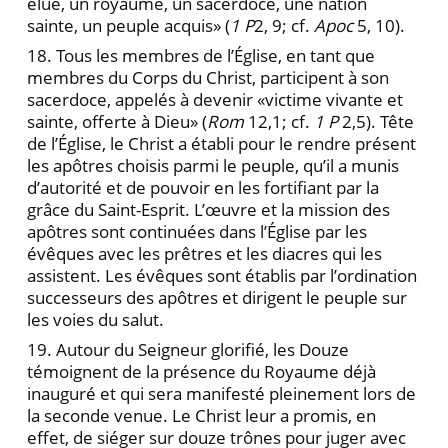
élue, un royaume, un sacerdoce, une nation
sainte, un peuple acquis» (
1 P
2, 9; cf.
Apoc
5, 10).
18. Tous les membres de l’Église, en tant que
membres du Corps du Christ, participent à son
sacerdoce, appelés à devenir «victime vivante et
sainte, offerte à Dieu» (
Rom
12,1; cf.
1 P
2,5). Tête
de l’Église, le Christ a établi pour le rendre présent
les apôtres choisis parmi le peuple, qu’il a munis
d’autorité et de pouvoir en les fortifiant par la
grâce du Saint-Esprit. L’œuvre et la mission des
apôtres sont continuées dans l’Église par les
évêques avec les prêtres et les diacres qui les
assistent. Les évêques sont établis par l’ordination
successeurs des apôtres et dirigent le peuple sur
les voies du salut.
19. Autour du Seigneur glorifié, les Douze
témoignent de la présence du Royaume déjà
inauguré et qui sera manifesté pleinement lors de
la seconde venue. Le Christ leur a promis, en
effet, de siéger sur douze trônes pour juger avec