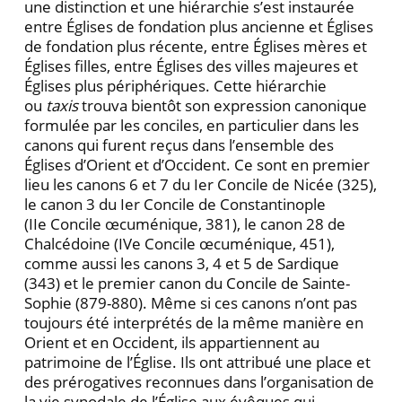
une distinction et une hiérarchie s’est instaurée
entre Églises de fondation plus ancienne et Églises
de fondation plus récente, entre Églises mères et
Églises filles, entre Églises des villes majeures et
Églises plus périphériques. Cette hiérarchie
ou
taxis
trouva bientôt son expression canonique
formulée par les conciles, en particulier dans les
canons qui furent reçus dans l’ensemble des
Églises d’Orient et d’Occident. Ce sont en premier
lieu les canons 6 et 7 du Ier Concile de Nicée (325),
le canon 3 du Ier Concile de Constantinople
(IIe Concile œcuménique, 381), le canon 28 de
Chalcédoine (IVe Concile œcuménique, 451),
comme aussi les canons 3, 4 et 5 de Sardique
(343) et le premier canon du Concile de Sainte-
Sophie (879-880). Même si ces canons n’ont pas
toujours été interprétés de la même manière en
Orient et en Occident, ils appartiennent au
patrimoine de l’Église. Ils ont attribué une place et
des prérogatives reconnues dans l’organisation de
la vie synodale de l’Église aux évêques qui