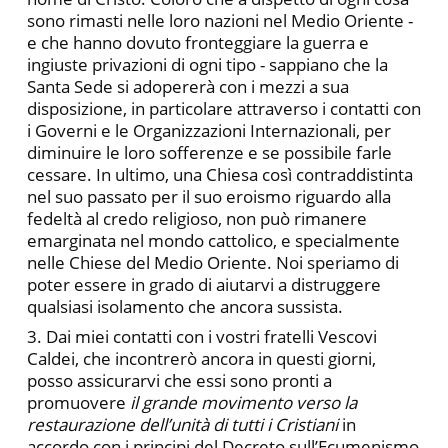
sono rimasti nelle loro nazioni nel Medio Oriente -
e che hanno dovuto fronteggiare la guerra e
ingiuste privazioni di ogni tipo - sappiano che la
Santa Sede si adopererà con i mezzi a sua
disposizione, in particolare attraverso i contatti con
i Governi e le Organizzazioni Internazionali, per
diminuire le loro sofferenze e se possibile farle
cessare. In ultimo, una Chiesa così contraddistinta
nel suo passato per il suo eroismo riguardo alla
fedeltà al credo religioso, non può rimanere
emarginata nel mondo cattolico, e specialmente
nelle Chiese del Medio Oriente. Noi speriamo di
poter essere in grado di aiutarvi a distruggere
qualsiasi isolamento che ancora sussista.
3. Dai miei contatti con i vostri fratelli Vescovi
Caldei, che incontrerò ancora in questi giorni,
posso assicurarvi che essi sono pronti a
promuovere
il grande movimento verso la
restaurazione dell’unità di tutti i Cristiani
in
accordo con i principi del Decreto sull’Ecumenismo