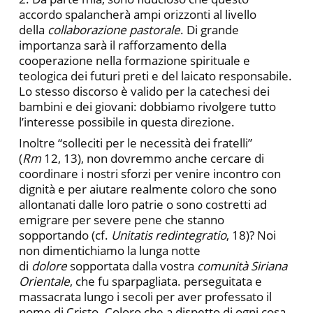
accordo spalancherà ampi orizzonti al livello
della
collaborazione pastorale
. Di grande
importanza sarà il rafforzamento della
cooperazione nella formazione spirituale e
teologica dei futuri preti e del laicato responsabile.
Lo stesso discorso è valido per la catechesi dei
bambini e dei giovani: dobbiamo rivolgere tutto
l’interesse possibile in questa direzione.
Inoltre “solleciti per le necessità dei fratelli”
(
Rm
12, 13), non dovremmo anche cercare di
coordinare i nostri sforzi per venire incontro con
dignità e per aiutare realmente coloro che sono
allontanati dalle loro patrie o sono costretti ad
emigrare per severe pene che stanno
sopportando (cf.
Unitatis redintegratio
, 18)? Noi
non dimentichiamo la lunga notte
di
dolore
sopportata dalla vostra
comunità Siriana
Orientale
, che fu sparpagliata. perseguitata e
massacrata lungo i secoli per aver professato il
nome di Cristo. Coloro che a dispetto di ogni cosa