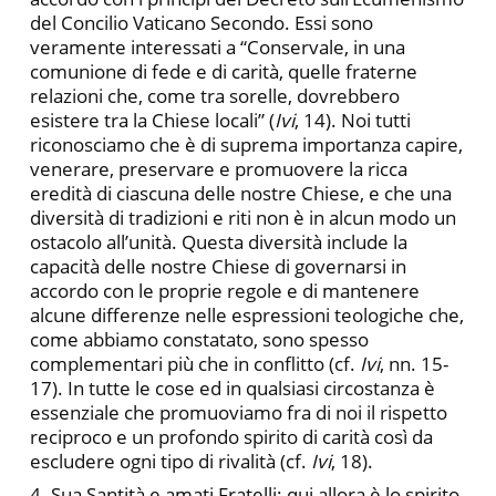
del Concilio Vaticano Secondo. Essi sono
veramente interessati a “Conservale, in una
comunione di fede e di carità, quelle fraterne
relazioni che, come tra sorelle, dovrebbero
esistere tra la Chiese locali” (
Ivi
, 14). Noi tutti
riconosciamo che è di suprema importanza capire,
venerare, preservare e promuovere la ricca
eredità di ciascuna delle nostre Chiese, e che una
diversità di tradizioni e riti non è in alcun modo un
ostacolo all’unità. Questa diversità include la
capacità delle nostre Chiese di governarsi in
accordo con le proprie regole e di mantenere
alcune differenze nelle espressioni teologiche che,
come abbiamo constatato, sono spesso
complementari più che in conflitto (cf.
Ivi
, nn. 15-
17). In tutte le cose ed in qualsiasi circostanza è
essenziale che promuoviamo fra di noi il rispetto
reciproco e un profondo spirito di carità così da
escludere ogni tipo di rivalità (cf.
Ivi
, 18).
4. Sua Santità e amati Fratelli: qui allora è lo spirito