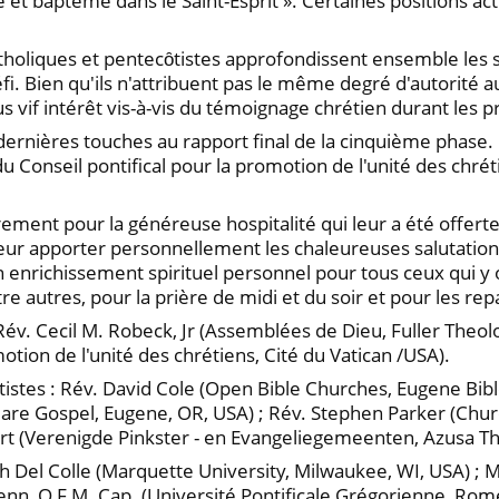
 et baptème dans le Saint-Esprit ». Certaines positions ac
tholiques et pentecȏtistes approfondissent ensemble les s
. Bien qu'ils n'attribuent pas le même degré d'autorité aux 
vif intérêt vis-à-vis du témoignage chrétien durant les p
s dernières touches au rapport final de la cinquième phase
du Conseil pontifical pour la promotion de l'unité des chré
rement pour la généreuse hospitalité qui leur a été offert
u leur apporter personnellement les chaleureuses salutati
enrichissement spirituel personnel pour tous ceux qui y on
utres, pour la prière de midi et du soir et pour les rep
Rév. Cecil M. Robeck, Jr (Assemblées de Dieu, Fuller Theol
otion de l'unité des chrétiens, Cité du Vatican /USA).
istes : Rév. David Cole (Open Bible Churches, Eugene Bibl
are Gospel, Eugene, OR, USA) ; Rév. Stephen Parker (Chur
aart (Verenigde Pinkster - en Evangeliegemeenten, Azusa T
h Del Colle (Marquette University, Milwaukee, WI, USA) ;
nn, O.F.M. Cap. (Université Pontificale Grégorienne, Rome