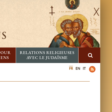
 POUR
RELATIONS RELIGIEUSES
IENS
AVEC LE JUDAÏSME
FR
EN
IT