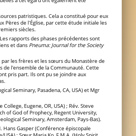
tuelles à cet égard ont également été
ources patristiques. Cela a constitué pour eux
Pères de l'Église, par cette étude initiale les
remiers siècles.
. Les rapports des phases précédentes sont
tiens et dans
Pneuma: Journal for the Society
e par les frères et les sœurs du Monastère de
ons de l'ensemble de la Communauté. Cette
t pris part. Ils ont pu se joindre aux
as.
ogical Seminary, Pasadena, CA, USA) et Mgr
e College, Eugene, OR, USA) ; Rév. Steve
ch of God of Prophecy, Regent University,
heological Seminary, Amsterdam, Pays-Bas).
 M. Hans Gasper (Conférence épiscopale
/USA) ; Sœur Maria Ko, F.M.A. (Holy Spirit