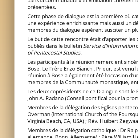
dans la communauté » et «Initiation chrétienne
présentées.
Cette phase de dialogue est la première où ca
une expérience enrichissante mais aussi un défi
membres du dialogue espèrent susciter un plus 
Le but de cette rencontre était d'apporter le
publiés dans le bulletin
Service d'information
of Pentecostal Studies.
Les participants à la réunion remercient sincè
Bose. Le Frère Enzo Bianchi, Prieur, est ven
réunion à Bose a également été l'occasion d'un 
membres de la Communauté monastique, entre a
Les deux coprésidents de ce Dialogue sont le 
John A. Radano (Conseil pontifical pour la prom
Membres de la délégation des Églises pentecȏt
Overman (lnternational Church of the Foursqu
Virginia Beach, CA, USA) ; Rév. Huibert Zegw
Membres de la délégation catholique : Dr Ralp
allemande, Bonn, Allemagne) ; Père William He