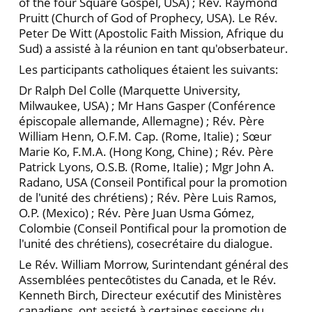
of the four Square Gospel, USA) ; Rév. Raymond
Pruitt (Church of God of Prophecy, USA). Le Rév.
Peter De Witt (Apostolic Faith Mission, Afrique du
Sud) a assisté à la réunion en tant qu'obserbateur.
Les participants catholiques étaient les suivants:
Dr Ralph Del Colle (Marquette University,
Milwaukee, USA) ; Mr Hans Gasper (Conférence
épiscopale allemande, Allemagne) ; Rév. Père
William Henn, O.F.M. Cap. (Rome, Italie) ; Sœur
Marie Ko, F.M.A. (Hong Kong, Chine) ; Rév. Père
Patrick Lyons, O.S.B. (Rome, Italie) ; Mgr John A.
Radano, USA (Conseil Pontifical pour la promotion
de l'unité des chrétiens) ; Rév. Père Luis Ramos,
O.P. (Mexico) ; Rév. Père Juan Usma Gόmez,
Colombie (Conseil Pontifical pour la promotion de
l'unité des chrétiens), cosecrétaire du dialogue.
Le Rév. William Morrow, Surintendant général des
Assemblées pentecȏtistes du Canada, et le Rév.
Kenneth Birch, Directeur exécutif des Ministères
canadiens, ont assisté à certaines sessions du