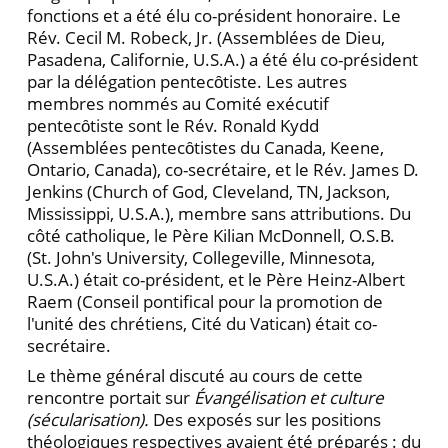
fonctions et a été élu co-président honoraire. Le
Rév. Cecil M. Robeck, Jr. (Assemblées de Dieu,
Pasadena, Californie, U.S.A.) a été élu co-président
par la délégation pentecȏtiste. Les autres
membres nommés au Comité exécutif
pentecȏtiste sont le Rév. Ronald Kydd
(Assemblées pentecȏtistes du Canada, Keene,
Ontario, Canada), co-secrétaire, et le Rév. James D.
Jenkins (Church of God, Cleveland, TN, Jackson,
Mississippi, U.S.A.), membre sans attributions. Du
côté catholique, le Père Kilian McDonnell, O.S.B.
(St. John's University, Collegeville, Minnesota,
U.S.A.) était co-président, et le Père Heinz-Albert
Raem (Conseil pontifical pour la promotion de
l'unité des chrétiens, Cité du Vatican) était co-
secrétaire.
Le thème général discuté au cours de cette
rencontre portait sur
Évangélisation et culture
(sécularisation).
Des exposés sur les positions
théologiques respectives avaient été préparés : du