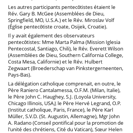
Les autres participants pentecȏtistes étaient le
Rév. Gary B. McGee (Assemblées de Dieu,
Springfield, MO, U.S.A.)
et le Rév. Miroslav Volf
(Église pentecȏtiste croate, Osijek, Croatie).
Il y avait également des observateurs
pentecȏtistes: Mme Marta Palma (Mission Iglesia
Pentecostal, Santiago, Chili), le Rév. Everett Wilson
(Assemblées de Dieu, Southern California College,
Costa Mesa, Californie) et le Rév. Hulbert
Zegwaart (Broederschap van Pinkstergerneenten,
Pays-Bas).
La délégation catholique comprenait, en outre, le
Père Raniero Cantalamessa, O.F.M. (Milan, Italie),
le Père John C. Haughey, S.J. (Loyola University,
Chicago Illinois, USA
),
le Père Hervé Legrand, O.P.
(Institut catholique, Paris, France), le Père Karl
Müller, S.V.D. (St. Augustin, Allemagne), Mgr John
A. Radano (Conseil pontifical pour la promotion de
l'unité des chrétiens, Cité du Vatican), Sœur Helen