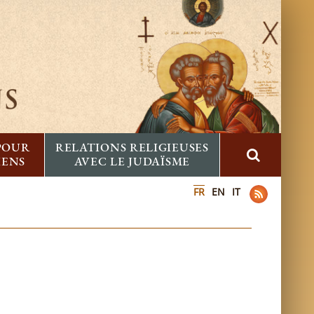
 POUR
RELATIONS RELIGIEUSES
IENS
AVEC LE JUDAÏSME
FR
EN
IT