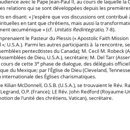
dience avec le Pape Jean-Paul II, au cours de laquelle la 
les relations qui se sont développées depuis les première
nts en disant: « J'espère que vos discussions ont contrib
rituelles en tant que chrétiens, mais aussi la transformati
ement œcuménique » (cf.
Unitatis Redintegratio
, 7-8).
mprenaient le Pasteur du Plessis (« Apostolic Faith Mission 
 »
;
U.S.A.). Parmi les autres participants à la rencontre, 
Assemblées pentecȏtistes du Canada); M. Cecil M. Robeck (A
Assemblées de Dieu, U.S.A.), secrétaire; M. Del Tarr (Assem
e
u cours de cette 3
phase de dialogue, des délégués officiel
olique du Mexique; par l'Église de Dieu (Cleveland, Tenness
 internationale des Églises charismatiques.
e Kilian McDonnell, O.S.B. (U.S.A.), se trouvaient le Rév. Ra
é Legrand, O.P. (France); LE Rév. John Redford (Royaume-Uni)
otion de l'unité des chrétiens, Vatican), secrétaire.