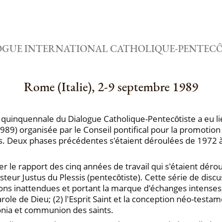
OGUE INTERNATIONAL CATHOLIQUE-PENTECȎ
Rome (Italie), 2-9 septembre 1989
 quinquennale du Dialogue Catholique-Pentecȏtiste a eu l
89) organisée par le Conseil pontifical pour la promotion 
nels. Deux phases précédentes s'étaient déroulées de 1972
 le rapport des cinq années de travail qui s'étaient dérou
teur Justus du Plessis (pentecȏtiste). Cette série de discu
ions inattendues et portant la marque d'échanges intenses
 Parole de Dieu; (2) l'Esprit Saint et la conception néo-testam
onia et communion des saints.