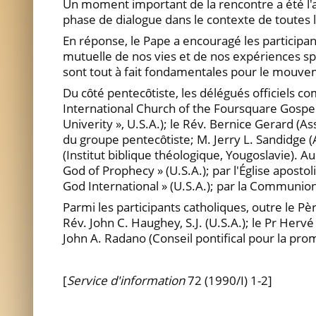
Un moment important de la rencontre a été l'au
phase de dialogue dans le contexte de toutes 
En réponse, le Pape a encouragé les participa
mutuelle de nos vies et de nos expériences spi
sont tout à fait fondamentales pour le mouv
Du cȏté pentecȏtiste, les délégués officiels co
International Church of the Foursquare Gospel
Univerity », U.S.A.); le Rév. Bernice Gerard (
du groupe pentecȏtiste; M. Jerry L. Sandidge (
(Institut biblique théologique, Yougoslavie). A
God of Prophecy » (U.S.A.); par l'Église apost
God International » (U.S.A.); par la Communion
Parmi les participants catholiques, outre le Pèr
Rév. John C. Haughey, S.J. (U.S.A.); le Pr Herv
John A. Radano (Conseil pontifical pour la prom
[
Service d'information
72 (1990/I) 1-2]