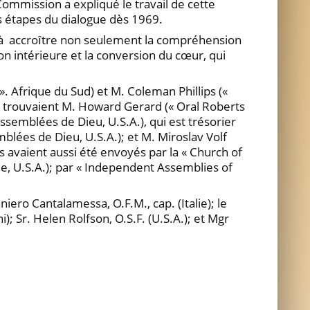
Commission a expliqué le travail de cette
s étapes du dialogue dès 1969.
ué à accroȋtre non seulement la compréhension
on intérieure et la conversion du cœur, qui
». Afrique du Sud) et M. Coleman Phillips («
se trouvaient M. Howard Gerard (« Oral Roberts
ssemblées de Dieu, U.S.A.), qui est trésorier
blées de Dieu, U.S.A.); et M. Miroslav Volf
s avaient aussi été envoyés par la « Church of
ee, U.S.A.); par « Independent Assemblies of
niero Cantalamessa, O.F.M., cap. (Italie); le
; Sr. Helen Rolfson, O.S.F. (U.S.A.); et Mgr