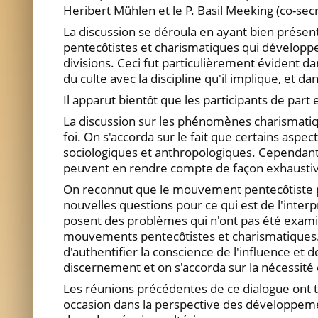
Heribert Mühlen et le P. Basil Meeking (co-secr
La discussion se déroula en ayant bien présent
pentecȏtistes et charismatiques qui développen
divisions. Ceci fut particulièrement évident d
du culte avec la discipline qu'il implique, et d
Il apparut bientȏt que les participants de part 
La discussion sur les phénomènes charismatiq
foi. On s'accorda sur le fait que certains as
sociologiques et anthropologiques. Cependant,
peuvent en rendre compte de façon exhaustive. 
On reconnut que le mouvement pentecȏtiste pe
nouvelles questions pour ce qui est de l'inter
posent des problèmes qui n'ont pas été examiné
mouvements pentecȏtistes et charismatiques. 
d'authentifier la conscience de l'influence et d
discernement et on s'accorda sur la nécessité qu
Les réunions précédentes de ce dialogue ont tra
occasion dans la perspective des développem