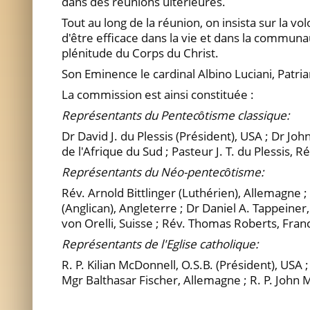
dans des réunions ultérieures.
Tout au long de la réunion, on insista sur la vo
d'être efficace dans la vie et dans la communa
plénitude du Corps du Christ.
Son Eminence le cardinal Albino Luciani, Patriar
La commission est ainsi constituée :
Représentants du Pentecȏtisme classique:
Dr David J. du Plessis (Président), USA ; Dr Joh
de l'Afrique du Sud ; Pasteur J. T. du Plessis, 
Représentants du Néo-pentecȏtisme:
Rév. Arnold Bittlinger (Luthérien), Allemagne ;
(Anglican), Angleterre ; Dr Daniel A. Tappeiner
von Orelli, Suisse ; Rév. Thomas Roberts, Fran
Représentants de l'Eglise catholique:
R. P. Kilian McDonnell, O.S.B. (Président), USA 
Mgr Balthasar Fischer, Allemagne ; R. P. John M