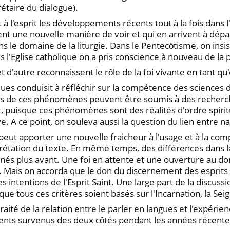
étaire du dialogue).
 à l'esprit les développements récents tout à la fois dans
t une nouvelle manière de voir et qui en arrivent à dépass
ans le domaine de la liturgie. Dans le Pentecȏtisme, on ins
ans l'Eglise catholique on a pris conscience à nouveau de la
et d'autre reconnaissent le rȏle de la foi vivante en tant q
ues conduisit à réfléchir sur la compétence des sciences
pects de ces phénomènes peuvent être soumis à des recherch
 puisque ces phénomènes sont des réalités d'ordre spiritu
A ce point, on souleva aussi la question du lien entre na
ut apporter une nouvelle fraicheur à l'usage et à la com
prétation du texte. En même temps, des différences dans l
s plus avant. Une foi en attente et une ouverture au don d
Mais on accorda que le don du discernement des esprits e
es intentions de l'Esprit Saint. Une large part de la discuss
e tous ces critères soient basés sur l'Incarnation, la Seign
ité de la relation entre le parler en langues et l'expérie
ents survenus des deux cȏtés pendant les années récente