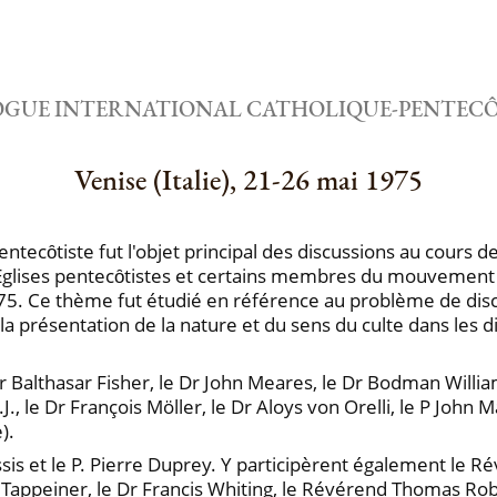
OGUE INTERNATIONAL CATHOLIQUE-PENTECÔ
Venise (Italie), 21-26 mai 1975
tecȏtiste fut l'objet principal des discussions au cours 
es Eglises pentecȏtistes et certains membres du mouvement 
75. Ce thème fut étudié en référence au problème de disc
 la présentation de la nature et du sens du culte dans les 
althasar Fisher, le Dr John Meares, le Dr Bodman Williams
., le Dr François Möller, le Dr Aloys von Orelli, le P John 
).
ssis et le P. Pierre Duprey. Y participèrent également le R
l Tappeiner, le Dr Francis Whiting, le Révérend Thomas Rober