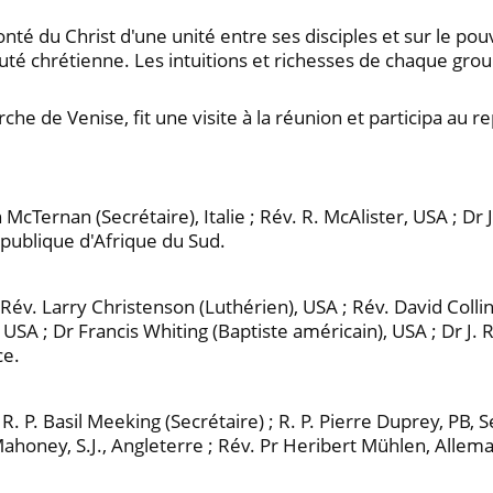
lonté du Christ d'une unité entre ses disciples et sur le po
uté chrétienne. Les intuitions et richesses de chaque gro
che de Venise, fit une visite à la réunion et participa au re
n McTernan (Secrétaire), Italie ; Rév. R. McAlister, USA ; D
République d'Afrique du Sud.
 Rév. Larry Christenson (Luthérien), USA ; Rév. David Colli
, USA ; Dr Francis Whiting (Baptiste américain), USA ; Dr J
ce.
; R. P. Basil Meeking (Secrétaire) ; R. P. Pierre Duprey, PB,
ahoney, S.J., Angleterre ; Rév. Pr Heribert Mühlen, Allemag