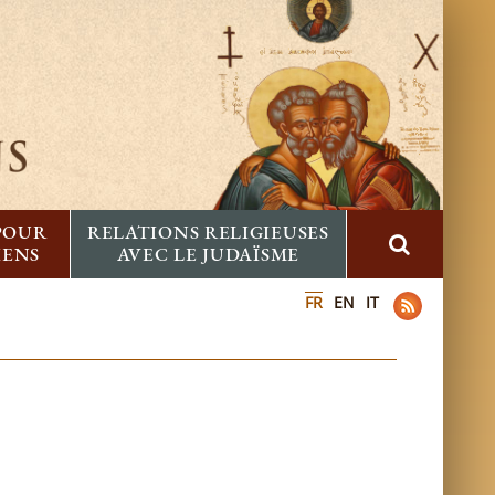
 POUR
RELATIONS RELIGIEUSES
IENS
AVEC LE JUDAÏSME
FR
EN
IT