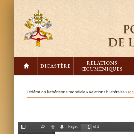
RELATIONS
DICASTÈRE
ŒCUMÉNIQUES
Fédération luthérienne mondiale »
Relations bilatérales »
Mes
Page:
of 2
T
F
P
N