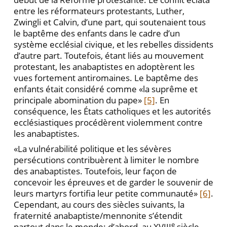
entre les réformateurs protestants, Luther,
Zwingli et Calvin, d’une part, qui soutenaient tous
le baptême des enfants dans le cadre d’un
système ecclésial civique, et les rebelles dissidents
d’autre part. Toutefois, étant liés au mouvement
protestant, les anabaptistes en adoptèrent les
vues fortement antiromaines. Le baptême des
enfants était considéré comme «la suprême et
principale abomination du pape»
[5]
. En
conséquence, les États catholiques et les autorités
ecclésiastiques procédèrent violemment contre
les anabaptistes.
«La vulnérabilité politique et les sévères
persécutions contribuèrent à limiter le nombre
des anabaptistes. Toutefois, leur façon de
concevoir les épreuves et de garder le souvenir de
leurs martyrs fortifia leur petite communauté»
[6]
.
Cependant, au cours des siècles suivants, la
fraternité anabaptiste/mennonite s’étendit
e
partout dans le monde: d’abord, au XVIII
siècle,