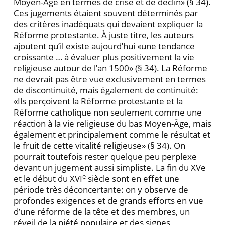
Moyen-Âge en termes de crise et de déclin» (§ 34).
Ces jugements étaient souvent déterminés par
des critères inadéquats qui devaient expliquer la
Réforme protestante. À juste titre, les auteurs
ajoutent qu’il existe aujourd’hui «une tendance
croissante … à évaluer plus positivement la vie
religieuse autour de l’an 1500» (§ 34). La Réforme
ne devrait pas être vue exclusivement en termes
de discontinuité, mais également de continuité:
«Ils perçoivent la Réforme protestante et la
Réforme catholique non seulement comme une
réaction à la vie religieuse du bas Moyen-Âge, mais
également et principalement comme le résultat et
le fruit de cette vitalité religieuse» (§ 34). On
pourrait toutefois rester quelque peu perplexe
devant un jugement aussi simpliste. La fin du XVe
e
et le début du XVI
siècle sont en effet une
période très déconcertante: on y observe de
profondes exigences et de grands efforts en vue
d’une réforme de la tête et des membres, un
réveil de la piété populaire et des signes