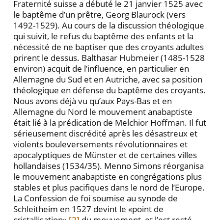
Fraternité suisse a débuté le 21 janvier 1525 avec
le baptême d’un prêtre, Georg Blaurock (vers
1492-1529). Au cours de la discussion théologique
qui suivit, le refus du baptême des enfants et la
nécessité de ne baptiser que des croyants adultes
prirent le dessus. Balthasar Hubmeier (1485-1528
environ) acquit de l’influence, en particulier en
Allemagne du Sud et en Autriche, avec sa position
théologique en défense du baptême des croyants.
Nous avons déjà vu qu’aux Pays-Bas et en
Allemagne du Nord le mouvement anabaptiste
était lié à la prédication de Melchior Hoffman. Il fut
sérieusement discrédité après les désastreux et
violents bouleversements révolutionnaires et
apocalyptiques de Münster et de certaines villes
hollandaises (1534/35). Menno Simons réorganisa
le mouvement anabaptiste en congrégations plus
stables et plus pacifiques dans le nord de l’Europe.
La Confession de foi soumise au synode de
Schleitheim en 1527 devint le «point de
cristallisation»
[2]
du mouvement, et l’est resté