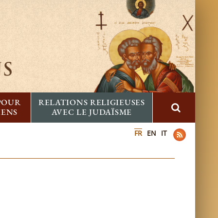
 POUR
RELATIONS RELIGIEUSES
IENS
AVEC LE JUDAÏSME
FR
EN
IT