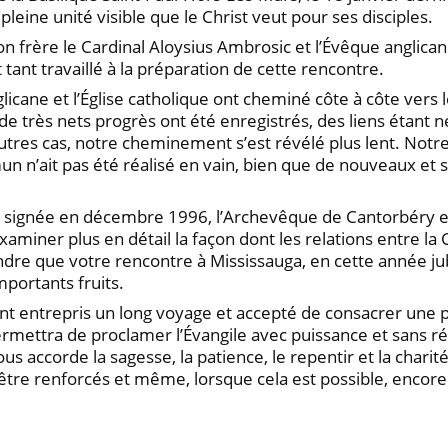
leine unité visible que le Christ veut pour ses disciples.
n frère le Cardinal Aloysius Ambrosic et l’Évêque anglican
t tant travaillé à la préparation de cette rencontre.
ane et l’Église catholique ont cheminé côte à côte vers le
x, de très nets progrès ont été enregistrés, des liens étant
utres cas, notre cheminement s’est révélé plus lent. Notre
n’ait pas été réalisé en vain, bien que de nouveaux et sé
signée en décembre 1996, l’Archevêque de Cantorbéry et
xaminer plus en détail la façon dont les relations entre la
dre que votre rencontre à Mississauga, en cette année jubi
mportants fruits.
t entrepris un long voyage et accepté de consacrer une pa
permettra de proclamer l’Évangile avec puissance et sans r
us accorde la sagesse, la patience, le repentir et la charité,
 être renforcés et même, lorsque cela est possible, encore