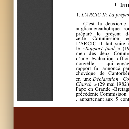
I
. 
I
n
t
1. 
L
'
A
R
C
I
C
 I
I
:
 L
a pr
é
pa
C
’
e
s
t
l
a
de
uxi
e
m
e
a
ngl
i
c
a
ne
/
c
a
t
hol
i
que
r
o
pr
é
pa
r
é
l
e
pr
é
s
e
nt
d
c
e
t
t
e
C
om
m
i
s
s
i
on
e
L
'
A
R
C
I
C
I
I
f
a
i
t
s
ui
t
e
l
e
«R
appor
t
f
i
nal
» 
(
1
m
e
n 
de
s
de
ux 
C
om
m
d’
une
é
va
l
ua
t
i
on 
of
f
i
c
i
nouve
l
l
e
— 
qui
e
nga
r
a
ppor
t
f
ut
a
nnonc
é
pa
c
he
vê
que
de
C
a
nt
or
bé
e
n
une
D
é
c
l
ar
at
i
on
C
C
hur
c
h
»
(
29
m
a
i
1982
)
P
a
pe
e
n
G
r
a
nde
-
B
r
e
t
a
g
pr
é
c
é
de
nt
e
C
om
m
i
s
i
s
on
,
a
ppa
r
t
e
na
nt
a
ux
5
c
on
(
pour
m
i
e
ux
r
a
s
s
e
m
bl
e
r
l
e
s
s
i
t
ua
t
i
ons
)
,
l
a
nouve
l
oc
c
upe
r
s
ur
t
out
du
pr
e
c
onf
i
é
s
l
a
D
é
c
l
a
r
at
i
on
di
f
f
é
r
e
nc
e
s
doc
t
r
i
na
l
e
s
q
C
om
m
uni
ons
(
c
f
.
l
a
D
é