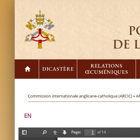
RELATIONS
DICASTÈRE
ŒCUMÉNIQUES
Commission internationale anglicane-catholique (ARCIC) »
AR
EN
Page:
of 14
T
F
P
N