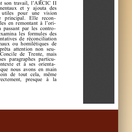
t
s
on
t
r
a
va
i
l
,
l
’
A
R
C
I
C
I
I
m
e
nt
a
ux
e
t
y
a
j
out
a
de
s
ut
i
l
e
s
pour
une
vi
s
i
on
e
pr
i
nc
i
pa
l
.
E
l
l
e
r
e
c
on
l
e
s
e
n
r
e
m
ont
a
nt
à
l
’
or
i
n
pa
s
s
a
nt
pa
r
l
e
s
c
ont
r
o
e
xa
m
i
na
l
e
s
f
or
m
ul
e
s
de
s
nt
a
t
i
ve
s
de
r
é
c
onc
i
l
i
a
t
i
on
na
ux
ou
hom
i
l
é
t
i
que
s
de
pr
ê
t
a
a
t
t
e
nt
i
on
non
s
e
u
C
onc
i
l
e
de
T
r
e
nt
e
,
m
a
i
s
s
e
s
pa
r
a
gr
a
phe
s
pa
r
t
i
c
u
nt
e
xt
e
e
t
à
s
e
s
or
i
e
nt
a
que
nous
a
vons
e
n
m
a
i
n
m
oi
n
de
t
out
c
e
l
a
,
m
ê
m
e
r
e
c
t
e
m
e
nt
,
pr
e
s
que
à
l
a
pr
e
m
i
e
r
doc
um
e
nt
de
a
r
s
on
t
i
t
r
e
.
C
e
l
ui
-
c
i
ne
que
l
que
s
a
pe
r
ç
us
d
'
hi
s
é
s
e
nt
é
s
.
M
ê
m
e
une
l
e
c
oi
ns
que
l
l
e
ne
s
oi
t
t
r
è
s
r
e
a
ve
c
f
a
c
i
l
i
t
é
e
t
s
é
c
u