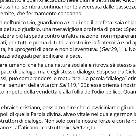
’Altissimo, sembra continuamente avversata dalle bassezze 
ntisemite, che fermamente condanno.
enti nell’unico Dio, guardiamo a Colui che il profeta Isaia chi
del suo giudizio, una meravigliosa profezia di pace: «Spez
 alzerà più la spada contro un’altra nazione, non imparerann
 per tutti e prima di tutti, a costruire la fraternità e ad a
a, ha «progetti di pace e non di sventura» (
Ger
29,11). Non
mezzi adeguati per edificare la pace.
ere umano, che ha una natura sociale e ritrova sé stesso a co
capace di dialogo, ma è egli stesso dialogo. Sospeso tra Cielo
ssi, può comprendersi e maturare. La parola “dialogo” etim
a i sentieri della vita (cfr
Sal
119,105): essa orienta i nostri
sco impeto della vendetta e alla follia dell’odio bellico. Q
raico-cristiano, possiamo dire che ci avviciniamo gli uni agl
oli di quella Parola divina, alveo vitale nel quale germogl
truttori di dialogo. Non solo con le nostre forze e con le n
ano si affaticano i costruttori» (
Sal
127,1).