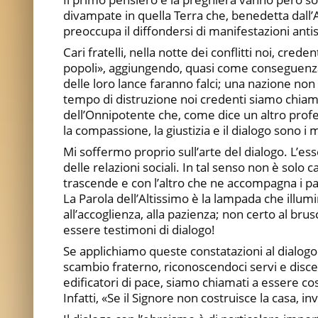
divampate in quella Terra che, benedetta dall
preoccupa il diffondersi di manifestazioni a
Cari fratelli, nella notte dei conflitti noi, cred
popoli», aggiungendo, quasi come conseguenza 
delle loro lance faranno falci; una nazione non
tempo di distruzione noi credenti siamo chiamati,
dell’Onnipotente che, come dice un altro profet
la compassione, la giustizia e il dialogo sono i 
Mi soffermo proprio sull’arte del dialogo. L’ess
delle relazioni sociali. In tal senso non è solo 
trascende e con l’altro che ne accompagna i pa
La Parola dell’Altissimo è la lampada che illumin
all’accoglienza, alla pazienza; non certo al bru
essere testimoni di dialogo!
Se applichiamo queste constatazioni al dialogo eb
scambio fraterno, riconoscendoci servi e discep
edificatori di pace, siamo chiamati a essere cos
Infatti, «Se il Signore non costruisce la casa, inv