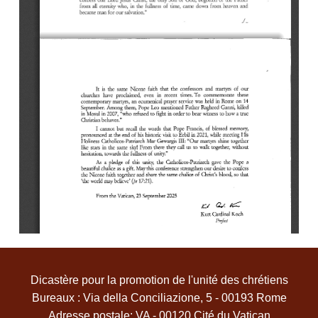
Dicastère pour la promotion de l'unité des chrétiens
Bureaux : Via della Conciliazione, 5 - 00193 Rome
Adresse postale: VA - 00120 Cité du Vatican