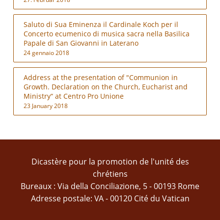
Saluto di Sua Eminenza il Cardinale Koch per il
Concerto ecumenico di musica sacra nella Basilica
Papale di San Giovanni in Laterano
24 gennaio 2018
Address at the presentation of "Communion in
Growth. Declaration on the Church, Eucharist and
Ministry“ at Centro Pro Unione
23 January 2018
Dicastère pour la promotion de l'unité des
chrétiens
Bureaux : Via della Conciliazione, 5 - 00193 Rome
Adresse postale: VA - 00120 Cité du Vatican