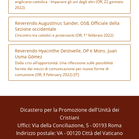
anglicano-cattolica - Imparare gli uni dagli altri (OR, 22 gennaio
2022)
Reverendo Augustinus Sander, OSB, Officiale della
Sezione occidentale
L’incontro tra cattolici e protestanti (OR, 1° febbraio 2022)
Reverendo Hyacinthe Destivelle, OP e Mons. Juan
Usma Gómez
Dalla crisi all'opportunità. Una riflessione sulle possibilità
fornite dai mezzi di comunicazione per nuove forme di
comunione (OR, 9 February 2022) [IT]
Dicastero per la Promozione dell'Unità dei
Cristiani
Uffici: Via della Conciliazione, 5 - 00193 Roma
Indirizzo postale: VA - 00120 Città del Vaticano