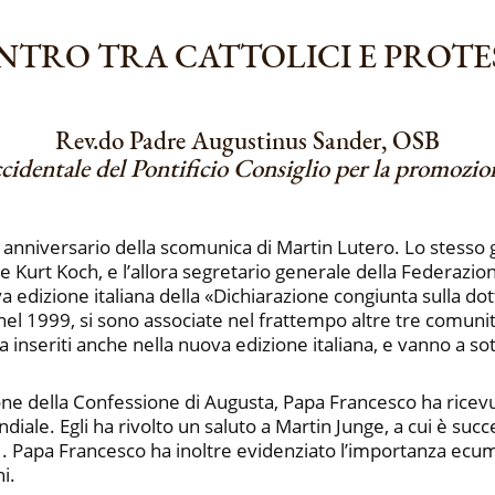
NTRO TRA CATTOLICI E PROT
Rev.do Padre Augustinus Sander, OSB
ccidentale del Pontificio Consiglio per la promozion
anniversario della scomunica di Martin Lutero. Lo stesso gi
nale Kurt Koch, e l’allora segretario generale della Federaz
dizione italiana della «Dichiarazione congiunta sulla dott
nel 1999, si sono associate nel frattempo altre tre comunità
inseriti anche nella nuova edizione italiana, e vanno a so
e della Confessione di Augusta, Papa Francesco ha ricevu
iale. Egli ha rivolto un saluto a Martin Junge, a cui è suc
21. Papa Francesco ha inoltre evidenziato l’importanza ecum
i.