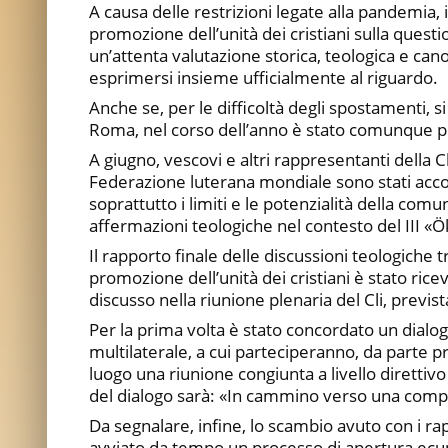
A causa delle restrizioni legate alla pandemia, 
promozione dell’unità dei cristiani sulla quest
un’attenta valutazione storica, teologica e can
esprimersi insieme ufficialmente al riguardo.
Anche se, per le difficoltà degli spostamenti, si
Roma, nel corso dell’anno è stato comunque pos
A giugno, vescovi e altri rappresentanti della
Federazione luterana mondiale sono stati accolti
soprattutto i limiti e le potenzialità della co
affermazioni teologiche nel contesto del III «
Il rapporto finale delle discussioni teologiche t
promozione dell’unità dei cristiani è stato ricev
discusso nella riunione plenaria del Cli, previs
Per la prima volta è stato concordato un dialogo
multilaterale, a cui parteciperanno, da parte pr
luogo una riunione congiunta a livello direttiv
del dialogo sarà: «In cammino verso una comp
Da segnalare, infine, lo scambio avuto con i ra
avviato da tempo un processo di apertura ecume