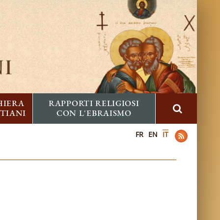
HIERA
RAPPORTI RELIGIOSI
STIANI
CON L'EBRAISMO
FR
EN
IT