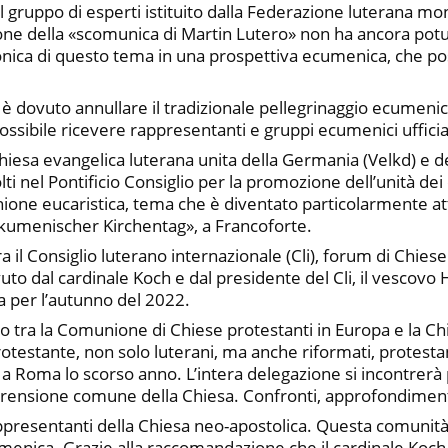
il gruppo di esperti istituito dalla Federazione luterana mon
ione della «scomunica di Martin Lutero» non ha ancora potut
onica di questo tema in una prospettiva ecumenica, che pos
 è dovuto annullare il tradizionale pellegrinaggio ecumenico 
sibile ricevere rappresentanti e gruppi ecumenici ufficial
 Chiesa evangelica luterana unita della Germania (Velkd) e 
 nel Pontificio Consiglio per la promozione dell’unità dei cr
munione eucaristica, tema che è diventato particolarmente at
Ökumenischer Kirchentag», a Francoforte.
ra il Consiglio luterano internazionale (Cli), forum di Chiese
uto dal cardinale Koch e dal presidente del Cli, il vescovo Han
ta per l’autunno del 2022.
 tra la Comunione di Chiese protestanti in Europa e la Chies
otestante, non solo luterani, ma anche riformati, protestan
o a Roma lo scorso anno. L’intera delegazione si incontrerà 
rensione comune della Chiesa. Confronti, approfondiment
ppresentanti della Chiesa neo-apostolica. Questa comunità, l
nica. Grazie alla raccomandazione che il cardinale Koch ha