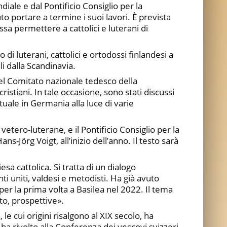
diale e dal Pontificio Consiglio per la
o portare a termine i suoi lavori. È prevista
sa permettere a cattolici e luterani di
di luterani, cattolici e ortodossi finlandesi a
i dalla Scandinavia.
del Comitato nazionale tedesco della
istiani. In tale occasione, sono stati discussi
tuale in Germania alla luce di varie
 vetero-luterane, e il Pontificio Consiglio per la
s-Jörg Voigt, all’inizio dell’anno. Il testo sarà
a cattolica. Si tratta di un dialogo
ti uniti, valdesi e metodisti. Ha già avuto
per la prima volta a Basilea nel 2022. Il tema
o, prospettive».
e cui origini risalgono al XIX secolo, ha
 rivolto alla Conferenza dei vescovi svizzeri,