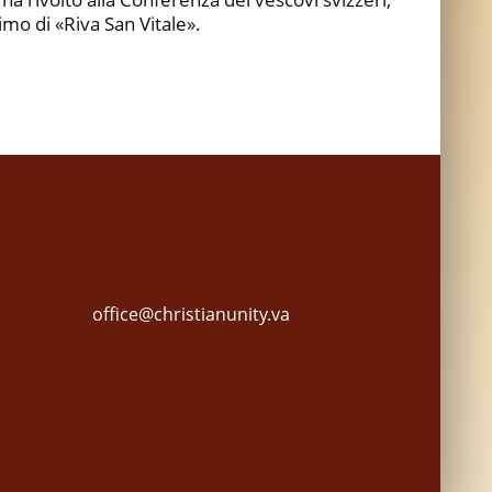
imo di «Riva San Vitale».
office@christianunity.va