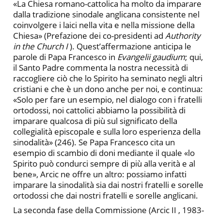
«La Chiesa romano-cattolica ha molto da imparare
dalla tradizione sinodale anglicana consistente nel
coinvolgere i laici nella vita e nella missione della
Chiesa» (Prefazione dei co-presidenti ad
Authority
in the Church
I
). Quest’affermazione anticipa le
parole di Papa Francesco in
Evangelii gaudium
; qui,
il Santo Padre commenta la nostra necessità di
raccogliere ciò che lo Spirito ha seminato negli altri
cristiani e che è un dono anche per noi, e continua:
«Solo per fare un esempio, nel dialogo con i fratelli
ortodossi, noi cattolici abbiamo la possibilità di
imparare qualcosa di più sul significato della
collegialità episcopale e sulla loro esperienza della
sinodalità» (246). Se Papa Francesco cita un
esempio di scambio di doni mediante il quale «lo
Spirito può condurci sempre di più alla verità e al
bene», Arcic ne offre un altro: possiamo infatti
imparare la sinodalità sia dai nostri fratelli e sorelle
ortodossi che dai nostri fratelli e sorelle anglicani.
La seconda fase della Commissione (Arcic II , 1983-