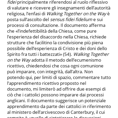
fidei
principalmente riferendosi al ruolo riflessivo
di valutare e ricevere gli insegnamenti dell’autorità
religiosa, l’enfasi di
Walking Together on the Way
è
posta sull’ascolto del
sensus fidei fidelium
e sui
processi di consultazione. Il documento afferma
che «l’indefettibilità della Chiesa, come pure
l’esperienza del disaccordo nella Chiesa, richiede
strutture che facilitino la condivisione più piena
possibile dell’esperienza di Cristo e dei doni dello
Spirito fra tutti i battezzati» (54).
Walking Together
on the Way
adotta il metodo dell’ecumenismo
ricettivo, chiedendosi che cosa ogni comunione
può imparare, con integrità, dall’altra. Non
potendo qui, per limiti di spazio, commentare tutto
l’apprendimento ricettivo proposto nel
documento, mi limiterò ad offrire due esempi di
ciò che i cattolici possono imparare dai processi
anglicani. Il documento suggerisce un potenziale
apprendimento da parte dei cattolici in riferimento
al ministero dell’arcivescovo di Canterbury, il cui
compito è «quello di sintetizzare le discussioni