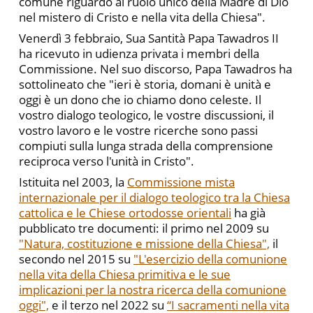
comune riguardo al ruolo unico della Madre di Dio
nel mistero di Cristo e nella vita della Chiesa".
Venerdì 3 febbraio, Sua Santità Papa Tawadros II
ha ricevuto in udienza privata i membri della
Commissione. Nel suo discorso, Papa Tawadros ha
sottolineato che "ieri è storia, domani è unità e
oggi è un dono che io chiamo dono celeste. Il
vostro dialogo teologico, le vostre discussioni, il
vostro lavoro e le vostre ricerche sono passi
compiuti sulla lunga strada della comprensione
reciproca verso l'unità in Cristo".
Istituita nel 2003, la
Commissione mista
internazionale per il dialogo teologico tra la Chiesa
cattolica e le Chiese ortodosse orientali
ha già
pubblicato tre documenti: il primo nel 2009 su
"Natura, costituzione e missione della Chiesa",
il
secondo nel 2015 su
"L'esercizio della comunione
nella vita della Chiesa primitiva e le sue
implicazioni per la nostra ricerca della comunione
oggi",
e il terzo nel 2022 su
“I sacramenti nella vita