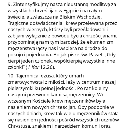
9. Zintensyfikujmy naszą nieustanną modlitwę za
wszystkich chrześcijan w Egipcie i na całym
świecie, a zwłaszcza na Bliskim Wschodzie.
Tragiczne doświadczenia i krew przelewana przez
naszych wiernych, którzy byli prześladowani i
zabijani wyłącznie z powodu bycia chrześcijanami,
przypominają nam tym bardziej, że ekumenizm
męczeństwa łączy nas i wspiera na drodze do
pokoju i pojednania. Bo jak pisze św. Paweł: „Gdy
cierpi jeden członek, współcierpią wszystkie inne
członki” (
1 Kor
12,26).
10. Tajemnica Jezusa, który umarł i
zmartwychwstał z miłości, leży w centrum naszej
pielgrzymki ku pełnej jedności. Po raz kolejny
naszymi przewodnikami są męczennicy. We
wczesnym Kościele krew męczenników była
nasieniem nowych chrześcijan. Oby podobnie w
naszych dniach, krew tak wielu męczenników stała
się nasieniem jedności pośród wszystkich uczniów
Chrystusa, znakiem i narzędziem komunii oraz