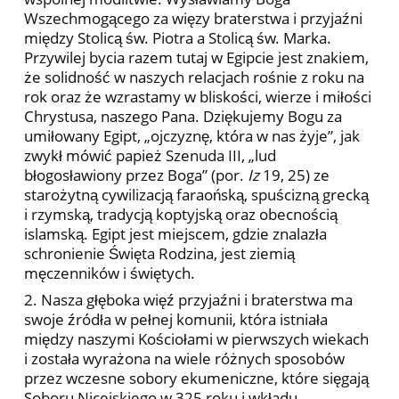
Wszechmogącego za więzy braterstwa i przyjaźni
między Stolicą św. Piotra a Stolicą św. Marka.
Przywilej bycia razem tutaj w Egipcie jest znakiem,
że solidność w naszych relacjach rośnie z roku na
rok oraz że wzrastamy w bliskości, wierze i miłości
Chrystusa, naszego Pana. Dziękujemy Bogu za
umiłowany Egipt, „ojczyznę, która w nas żyje”, jak
zwykł mówić papież Szenuda III, „lud
błogosławiony przez Boga” (por.
Iz
19, 25) ze
starożytną cywilizacją faraońską, spuścizną grecką
i rzymską, tradycją koptyjską oraz obecnością
islamską. Egipt jest miejscem, gdzie znalazła
schronienie Święta Rodzina, jest ziemią
męczenników i świętych.
2. Nasza głęboka więź przyjaźni i braterstwa ma
swoje źródła w pełnej komunii, która istniała
między naszymi Kościołami w pierwszych wiekach
i została wyrażona na wiele różnych sposobów
przez wczesne sobory ekumeniczne, które sięgają
Soboru Nicejskiego w 325 roku i wkładu