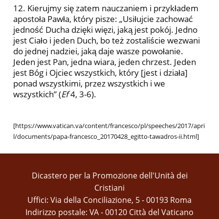
12. Kierujmy się zatem nauczaniem i przykładem
apostoła Pawła, który pisze: „Usiłujcie zachować
jedność Ducha dzięki więzi, jaką jest pokój. Jedno
jest Ciało i jeden Duch, bo też zostaliście wezwani
do jednej nadziei, jaką daje wasze powołanie.
Jeden jest Pan, jedna wiara, jeden chrzest. Jeden
jest Bóg i Ojciec wszystkich, który [jest i działa]
ponad wszystkimi, przez wszystkich i we
wszystkich” (
Ef
4, 3-6).
[https://www.vatican.va/content/francesco/pl/speeches/2017/apri
l/documents/papa-francesco_20170428_egitto-tawadros-ii.html]
Dicastero per la Promozione dell'Unità dei
Cristiani
Uffici: Via della Conciliazione, 5 - 00193 Roma
Indirizzo postale: VA - 00120 Città del Vaticano