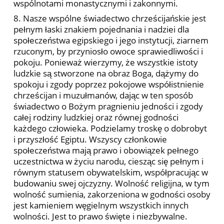
wspólnotami monastycznymi i zakonnymi.
8. Nasze wspólne świadectwo chrześcijańskie jest
pełnym łaski znakiem pojednania i nadziei dla
społeczeństwa egipskiego i jego instytucji, ziarnem
rzuconym, by przyniosło owoce sprawiedliwości i
pokoju. Ponieważ wierzymy, że wszystkie istoty
ludzkie są stworzone na obraz Boga, dążymy do
spokoju i zgody poprzez pokojowe współistnienie
chrześcijan i muzułmanów, dając w ten sposób
świadectwo o Bożym pragnieniu jedności i zgody
całej rodziny ludzkiej oraz równej godności
każdego człowieka. Podzielamy troskę o dobrobyt
i przyszłość Egiptu. Wszyscy członkowie
społeczeństwa mają prawo i obowiązek pełnego
uczestnictwa w życiu narodu, ciesząc się pełnym i
równym statusem obywatelskim, współpracując w
budowaniu swej ojczyzny. Wolność religijna, w tym
wolność sumienia, zakorzeniona w godności osoby
jest kamieniem węgielnym wszystkich innych
wolności. Jest to prawo święte i niezbywalne.