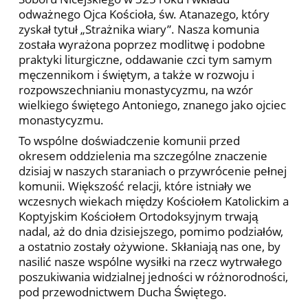
odważnego Ojca Kościoła, św. Atanazego, który
zyskał tytuł „Strażnika wiary”. Nasza komunia
została wyrażona poprzez modlitwę i podobne
praktyki liturgiczne, oddawanie czci tym samym
męczennikom i świętym, a także w rozwoju i
rozpowszechnianiu monastycyzmu, na wzór
wielkiego świętego Antoniego, znanego jako ojciec
monastycyzmu.
To wspólne doświadczenie komunii przed
okresem oddzielenia ma szczególne znaczenie
dzisiaj w naszych staraniach o przywrócenie pełnej
komunii. Większość relacji, które istniały we
wczesnych wiekach między Kościołem Katolickim a
Koptyjskim Kościołem Ortodoksyjnym trwają
nadal, aż do dnia ​​dzisiejszego, pomimo podziałów,
a ostatnio zostały ożywione. Skłaniają nas one, by
nasilić nasze wspólne wysiłki na rzecz wytrwałego
poszukiwania widzialnej jedności w różnorodności,
pod przewodnictwem Ducha Świętego.