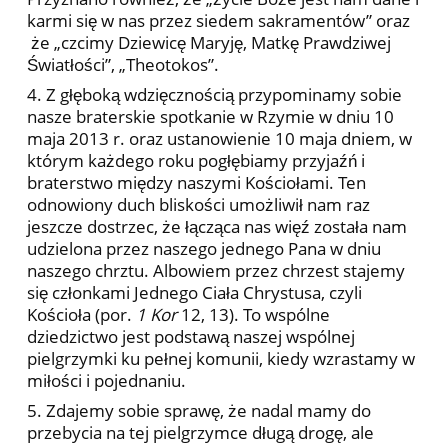
karmi się w nas przez siedem sakramentów” oraz
że „czcimy Dziewicę Maryję, Matkę Prawdziwej
Światłości”, „Theotokos”.
4. Z głęboką wdzięcznością przypominamy sobie
nasze braterskie spotkanie w Rzymie w dniu 10
maja 2013 r. oraz ustanowienie 10 maja dniem, w
którym każdego roku pogłębiamy przyjaźń i
braterstwo między naszymi Kościołami. Ten
odnowiony duch bliskości umożliwił nam raz
jeszcze dostrzec, że łącząca nas więź została nam
udzielona przez naszego jednego Pana w dniu
naszego chrztu. Albowiem przez chrzest stajemy
się członkami Jednego Ciała Chrystusa, czyli
Kościoła (por.
1 Kor
12, 13). To wspólne
dziedzictwo jest podstawą naszej wspólnej
pielgrzymki ku pełnej komunii, kiedy wzrastamy w
miłości i pojednaniu.
5. Zdajemy sobie sprawę, że nadal mamy do
przebycia na tej pielgrzymce długą drogę, ale