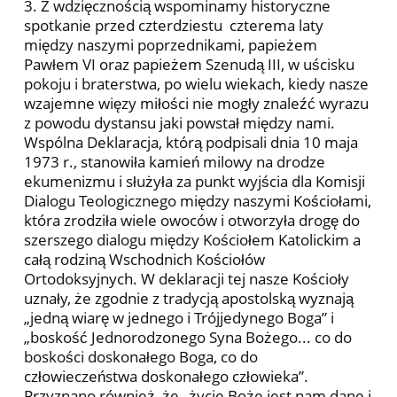
3. Z wdzięcznością wspominamy historyczne
spotkanie przed czterdziestu czterema laty
między naszymi poprzednikami, papieżem
Pawłem VI oraz papieżem Szenudą III, w uścisku
pokoju i braterstwa, po wielu wiekach, kiedy nasze
wzajemne więzy miłości nie mogły znaleźć wyrazu
z powodu dystansu jaki powstał między nami.
Wspólna Deklaracja, którą podpisali dnia 10 maja
1973 r., stanowiła kamień milowy na drodze
ekumenizmu i służyła za punkt wyjścia dla Komisji
Dialogu Teologicznego między naszymi Kościołami,
która zrodziła wiele owoców i otworzyła drogę do
szerszego dialogu między Kościołem Katolickim a
całą rodziną Wschodnich Kościołów
Ortodoksyjnych. W deklaracji tej nasze Kościoły
uznały, że zgodnie z tradycją apostolską wyznają
„jedną wiarę w jednego i Trójjedynego Boga” i
„boskość Jednorodzonego Syna Bożego... co do
boskości doskonałego Boga, co do
człowieczeństwa doskonałego człowieka”.
Przyznano również, że „życie Boże jest nam dane i