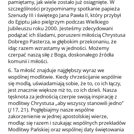
pamiętamy, jak wiele zostało już osiągnięte. W
szczególności przypominamy spotkanie papieża
Szenudy III i świętego Jana Pawła II, który przybył
do Egiptu jako pielgrzym podczas Wielkiego
Jubileuszu roku 2000. Jesteśmy zdecydowani
podążać ich śladami, poruszeni miłością Chrystusa
Dobrego Pasterza, w głębokim przekonaniu, że
idąc razem wzrastamy w jedności. Możemy
czerpać naszą siłę z Boga, doskonałego źródła
komunii i miłości.
6. Ta miłość znajduje najgłębszy wyraz we
wspólnej modlitwie. Kiedy chrześcijanie wspólnie
się modlą, uświadamiają sobie, że to, co ich łączy,
jest znacznie większe niż to, co ich dzieli. Nasza
tęsknota za jednością czerpie swoją inspirację z
modlitwy Chrystusa „aby wszyscy stanowili jedno”
(
J
17, 21). Pogłębiajmy nasze wspólne
zakorzenienie w jednej apostolskiej wierze,
modląc się razem i szukając wspólnych przekładów
Modlitwy Pańskiej oraz wspólnej daty świętowania