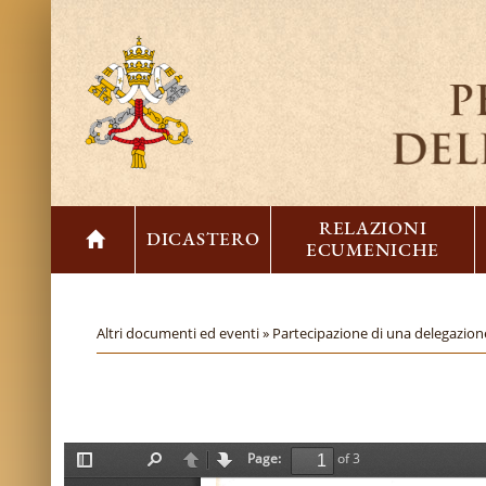
RELAZIONI
DICASTERO
ECUMENICHE
Altri documenti ed eventi »
Partecipazione di una delegazione
Page:
of 3
T
F
P
N