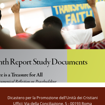
nth Report Study Documents
e is a Treasure for All 
umenical Reflection on Peacebuilding 
tuations of Conflict and Violence
rants and Refugees
Dicastero per la Promozione dell'Unità dei Cristiani
Uffici: Via della Conciliazione, 5 - 00193 Roma
enical Challenges and Opportunities