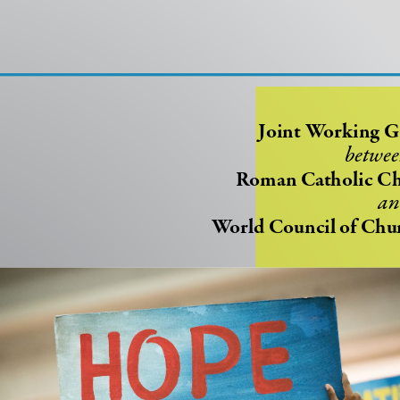
o
o
o
o
m
m
O
I
u
n
t
Joint Working 
betwee
Roman Catholic C
an
World Council of Chu