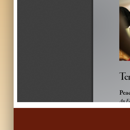
Te
Peac
An Ec
in Si
Mig
Ecum