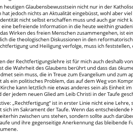
em heutigen Glaubensbewusstsein nicht nur in der Katholi
hat jedoch nichts an Aktualität eingebüsst, wohl aber vie
entität nicht selbst erschaffen muss und auch gar nicht ka
t eine befreiende Information in die heute weithin gnaden
d das Wirken des freien Menschen zusammengehen, ist eine
lich die theologischen Diskussionen in den reformatoris
htfertigung und Heiligung verfolge, muss ich feststellen, 
der Rechtfertigungslehre ist für mich auch deshalb von b
fst die Wahrheit des Glaubens berührt und dass das öku
widmet sein muss, die in Treue zum Evangelium und zum a
cht als ein politisches Problem, das auf dem Weg von Kom
irche kann letztlich nie etwas anderes sein als Einheit 
d der jedem neuen Glied am Leib Christi in der Taufe gesc
ktive: „Rechtfertigung“ ist in erster Linie nicht eine Lehr
 sich im Sakrament der Taufe. Wenn das entscheidende He
eiterhin zwischen uns stehen, sondern sollte auch darü
e Taufe und ihre gegenseitige Anerkennung das bleiben
Ökumene.