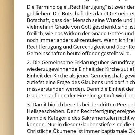
Die Terminologie „Rechtfertigung“ ist zwar d
geblieben. Die Botschaft des damit Gemeinten 
Botschaft, dass der Mensch seine Würde und Id
vielmehr in Gnade von Gott geschenkt sind, is
freilich, wie das Wirken der Gnade Gottes un
noch immer anders akzentuiert. Wenn ich frei
Rechtfertigung und Gerechtigkeit und über Rec
Gemeinschaften heute offener gestellt wird.
2. Die Gemeinsame Erklärung über Grundfragen 
wiederzugewinnende Einheit der Kirche zutie
Einheit der Kirche als jener Gemeinschaft ge
zutiefst eine Frage des Glaubens und darf ni
missverstanden werden. Denn die Einheit der K
Glauben, auf den der Einzelne getauft wird un
3. Damit bin ich bereits bei der dritten Perspe
Heilsgeschehen. Denn Rechtfertigung ereignet
kann die Kategorie des Sakramentalen nicht w
können. Nur in dieser Glaubenstiefe sind di
Christliche Ökumene ist immer baptismale 