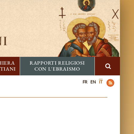
HIERA
RAPPORTI RELIGIOSI
STIANI
CON L'EBRAISMO
FR
EN
IT