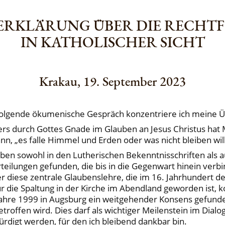
 ERKLÄRUNG ÜBER DIE RECHT
IN KATHOLISCHER SICHT
Krakau, 19. September 2023
hfolgende ökumenische Gespräch konzentriere ich meine Ü
rs durch Gottes Gnade im Glauben an Jesus Christus hat Ma
„es falle Himmel und Erden oder was nicht bleiben will“ (S
n sowohl in den Lutherischen Bekenntnisschriften als au
teilungen gefunden, die bis in die Gegenwart hinein verbi
 diese zentrale Glaubenslehre, die im 16. Jahrhundert d
r die Spaltung in der Kirche im Abendland geworden ist,
Jahre 1999 in Augsburg ein weitgehender Konsens gefund
troffen wird. Dies darf als wichtiger Meilenstein im Dial
igt werden, für den ich bleibend dankbar bin.