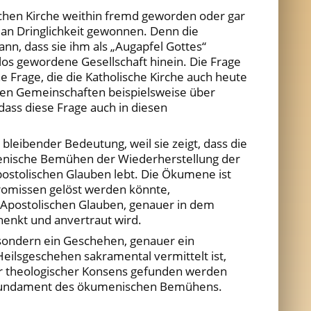
schen Kirche weithin fremd geworden oder gar
l an Dringlichkeit gewonnen. Denn die
nn, dass sie ihm als „Augapfel Gottes“
los gewordene Gesellschaft hinein. Die Frage
 Frage, die die Katholische Kirche auch heute
chen Gemeinschaften beispielsweise über
dass diese Frage auch in diesen
leibender Bedeutung, weil sie zeigt, dass die
menische Bemühen der Wiederherstellung der
postolischen Glauben lebt. Die Ökumene ist
promissen gelöst werden könnte,
im Apostolischen Glauben, genauer in dem
henkt und anvertraut wird.
e, sondern ein Geschehen, genauer ein
ilsgeschehen sakramental vermittelt ist,
ber theologischer Konsens gefunden werden
de Fundament des ökumenischen Bemühens.