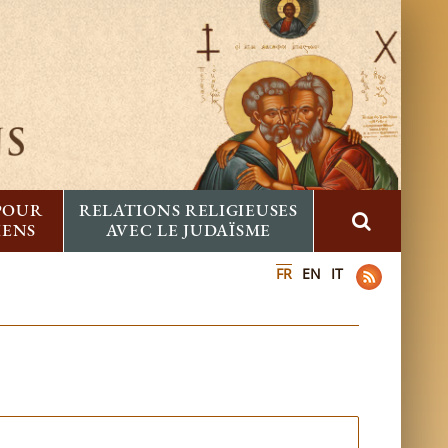
 POUR
RELATIONS RELIGIEUSES
IENS
AVEC LE JUDAÏSME
FR
EN
IT