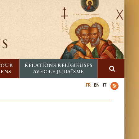
 POUR
RELATIONS RELIGIEUSES
IENS
AVEC LE JUDAÏSME
FR
EN
IT