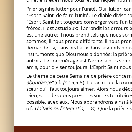
Prier signifie lutter pour l’unité. Oui, lutter,
l’Esprit Saint, de faire l’unité. Le diable divise
l’Esprit Saint fait toujours converger vers l’un
frères. Il est astucieux: il agrandit les erreurs
est une autre: il nous prend tels que nous 
sommes; il nous prend différents, il nous pren
demander si, dans les lieux dans lesquels nous 
instruments que Dieu nous a donnés: la prière 
autres. Le commérage est l’arme la plus simple
amis, pour diviser toujours. L’Esprit Saint nous 
Le thème de cette Semaine de prière concer
abondance”
(cf.
Jn
15,5-9). La racine de la com
sœur qu’il faut toujours aimer. Alors nous déco
Dieu, sont des dons présents sur les territoi
possible, avec eux. Nous apprendrons ainsi à 
(cf.
Unitatis redintegratio
, n. 8). Que la prière