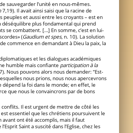
de sauvegarder l’unité en nous-mêmes.
m
7,19). Il avait ainsi saisi que la racine de
s peuples et aussi entre les croyants – est en
un déséquilibre plus fondamental qui prend
 se combattent. […] En somme, c’est en lui-
iscordes» (
Gaudium et spes
, n. 10). La solution
emède commence en demandant à Dieu la paix, la
ts diplomatiques et les dialogues académiques
i, une humble mais confiante
participation à la
7). Nous pouvons alors nous demander: “Est-
ur lesquelles nous prions, nous nous apercevrons
e dépend la foi dans le monde; en effet, le
rce que nous le convaincrons par de bons
onflits. Il est urgent de mettre de côté les
est essentiel que les chrétiens poursuivent le
 avant ont été accomplis, mais il faut
Esprit Saint a suscité dans l’Eglise, chez les