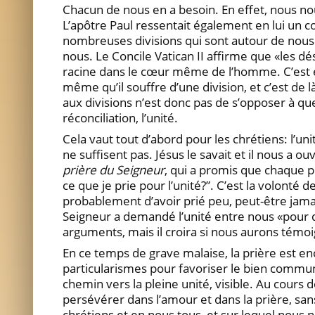
Chacun de nous en a besoin. En effet, nous
L’apôtre Paul ressentait également en lui un con
nombreuses divisions qui sont autour de nous – 
nous. Le Concile Vatican II affirme que «les d
racine dans le cœur même de l’homme. C’est 
même qu’il souffre d’une division, et c’est de l
aux divisions n’est donc pas de s’opposer à q
réconciliation, l’unité.
Cela vaut tout d’abord pour les chrétiens: l’u
ne suffisent pas. Jésus le savait et il nous a o
prière du Seigneur
, qui a promis que chaque p
ce que je prie pour l’unité?”. C’est la volonté
probablement d’avoir prié peu, peut-être jamais
Seigneur a demandé l’unité entre nous «pour 
arguments, mais il croira si nous aurons témo
En ce temps de grave malaise, la prière est enc
particularismes pour favoriser le bien commun,
chemin vers la pleine unité, visible. Au cours
persévérer dans l’amour et dans la prière, sans 
chrétiens et en nous tous, et sur lequel nous n