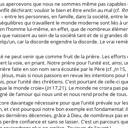
 nous apercevons que nous ne sommes même pas capables 
flit déchirant: vouloir le bien et être enclin au mal (cf.
R
entre les personnes, en famille, dans la société, entre le
éséquilibres qui travaillent le monde moderne sont liés à 
en l’homme lui-même, en effet, que de nombreux éléments
à que naissent au sein de la société tant et de si grandes d
uelqu’un, car la discorde engendre la discorde. Le vrai r
nité ne peut venir que comme fruit de la prière. Les effor
uvert la voie, en priant. Notre prière pour l’unité est, ains
rière faite en son nom sera écoutée par le Père (cf.
Jn
15, 
 de Jésus, mais si nous passons en revue les intentions po
, pour l’unité des chrétiens. C’est pourtant de celle-ci qu
que le monde croie» (
Jn
17,21). Le monde ne croira pas pa
igné de l’amour qui nous unit et nous rend proche de tous.
ore davantage nécessaire pour que l’unité prévale sur les c
 et c’est pourquoi notre bon exemple est fondamental: il 
 des dernières décennies, grâce à Dieu, de nombreux pas en
perdre confiance et sans se lasser. C’est un parcours que l’
e reviendrons plus en arrière. Toujours de l’avant !