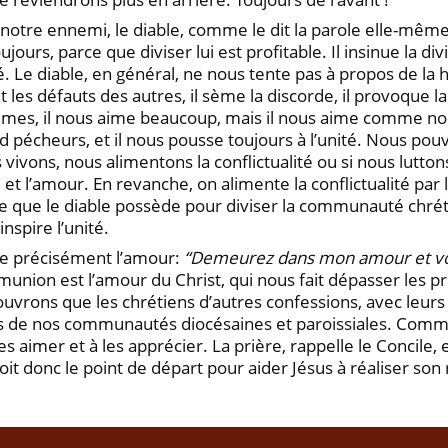
 car notre ennemi, le diable, comme le dit la parole elle-mêm
 toujours, parce que diviser lui est profitable. Il insinue la d
ité. Le diable, en général, ne nous tente pas à propos de la 
 et les défauts des autres, il sème la discorde, il provoque l
sommes, il nous aime beaucoup, mais il nous aime comm
d pécheurs, et il nous pousse toujours à l’unité. Nous po
vivons, nous alimentons la conflictualité ou si nous luttons
et l’amour. En revanche, on alimente la conflictualité pa
 que le diable possède pour diviser la communauté chrétien
inspire l’unité.
ne précisément l’amour:
“Demeurez dans mon amour et vou
munion est l’amour du Christ, qui nous fait dépasser les pr
uvrons que les chrétiens d’autres confessions, avec leurs t
res de nos communautés diocésaines et paroissiales. Comm
les aimer et à les apprécier. La prière, rappelle le Conci
 soit donc le point de départ pour aider Jésus à réaliser son