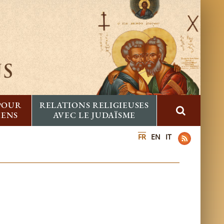
 POUR
RELATIONS RELIGIEUSES
IENS
AVEC LE JUDAÏSME
FR
EN
IT