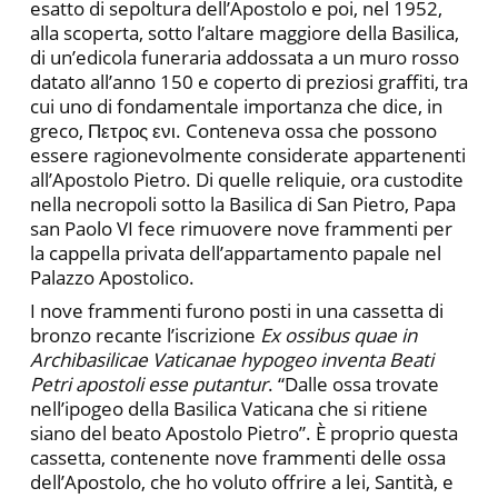
esatto di sepoltura dell’Apostolo e poi, nel 1952,
alla scoperta, sotto l’altare maggiore della Basilica,
di un’edicola funeraria addossata a un muro rosso
datato all’anno 150 e coperto di preziosi graffiti, tra
cui uno di fondamentale importanza che dice, in
greco, Πετρος ενι. Conteneva ossa che possono
essere ragionevolmente considerate appartenenti
all’Apostolo Pietro. Di quelle reliquie, ora custodite
nella necropoli sotto la Basilica di San Pietro, Papa
san Paolo VI fece rimuovere nove frammenti per
la cappella privata dell’appartamento papale nel
Palazzo Apostolico.
I nove frammenti furono posti in una cassetta di
bronzo recante l’iscrizione
Ex ossibus quae in
Archibasilicae Vaticanae hypogeo inventa Beati
Petri apostoli esse putantur
. “Dalle ossa trovate
nell’ipogeo della Basilica Vaticana che si ritiene
siano del beato Apostolo Pietro”. È proprio questa
cassetta, contenente nove frammenti delle ossa
dell’Apostolo, che ho voluto offrire a lei, Santità, e