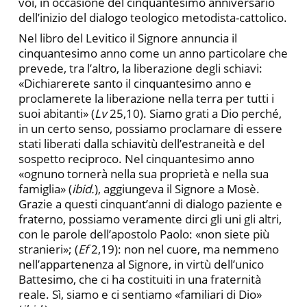
voi, in occasione del cinquantesimo anniversario
dell’inizio del dialogo teologico metodista-cattolico.
Nel libro del Levitico il Signore annuncia il
cinquantesimo anno come un anno particolare che
prevede, tra l’altro, la liberazione degli schiavi:
«Dichiarerete santo il cinquantesimo anno e
proclamerete la liberazione nella terra per tutti i
suoi abitanti» (
Lv
25,10). Siamo grati a Dio perché,
in un certo senso, possiamo proclamare di essere
stati liberati dalla schiavitù dell’estraneità e del
sospetto reciproco. Nel cinquantesimo anno
«ognuno tornerà nella sua proprietà e nella sua
famiglia» (
ibid.
), aggiungeva il Signore a Mosè.
Grazie a questi cinquant’anni di dialogo paziente e
fraterno, possiamo veramente dirci gli uni gli altri,
con le parole dell’apostolo Paolo: «non siete più
stranieri»; (
Ef
2,19): non nel cuore, ma nemmeno
nell’appartenenza al Signore, in virtù dell’unico
Battesimo, che ci ha costituiti in una fraternità
reale. Sì, siamo e ci sentiamo «familiari di Dio»