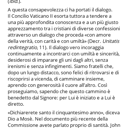
(
ibid.
).
A questa consapevolezza ci ha portati il dialogo.
Il Concilio Vaticano II esorta tuttora a tendere a
una più approfondita conoscenza e a un più giusto
apprezzamento tra i cristiani di diverse confessioni
attraverso un dialogo che proceda «con amore
della verità, con carità e con umiltà» (Decr.
Unitatis
redintegratio
, 11). Il dialogo vero incoraggia
continuamente a incontrarci con umiltà e sincerità,
desiderosi di imparare gli uni dagli altri, senza
irenismi e senza infingimenti. Siamo fratelli che,
dopo un lungo distacco, sono felici di ritrovarsi e di
riscoprirsi a vicenda, di camminare insieme,
aprendo con generosità il cuore all’altro. Così
proseguiamo, sapendo che questo cammino è
benedetto dal Signore: per Lui è iniziato e a Lui è
diretto.
«Dichiarerete santo il cinquantesimo anno», diceva
Dio a Mosè. Nel documento più recente della
Commissione avete parlato proprio di santità. John