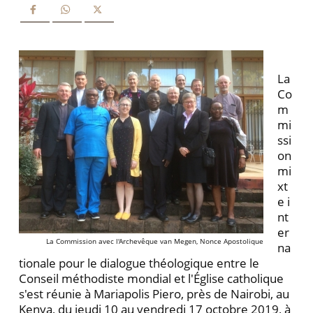
La
Co
m
mi
ssi
on
mi
xt
e i
nt
er
La Commission avec l'Archevêque van Megen, Nonce Apostolique
na
tionale pour le dialogue théologique entre le
Conseil méthodiste mondial et l'Église catholique
s'est réunie à Mariapolis Piero, près de Nairobi, au
Kenya, du jeudi 10 au vendredi 17 octobre 2019, à