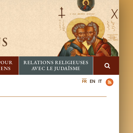
 POUR
RELATIONS RELIGIEUSES
IENS
AVEC LE JUDAÏSME
FR
EN
IT