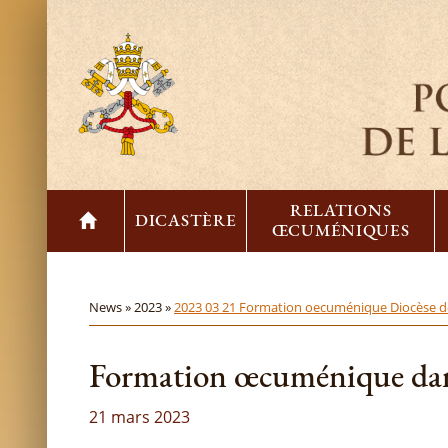
RELATIONS
DICASTÈRE
ŒCUMÉNIQUES
News »
2023 »
2023 03 21 Formation oecuménique Diocèse 
Formation œcuménique dans
21 mars 2023