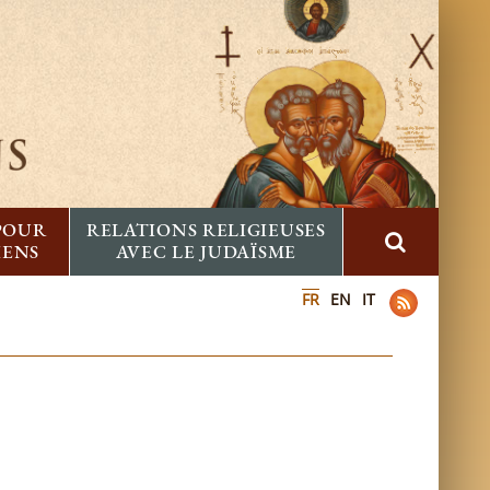
 POUR
RELATIONS RELIGIEUSES
IENS
AVEC LE JUDAÏSME
FR
EN
IT