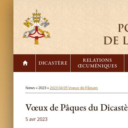
RELATIONS
DICASTÈRE
ŒCUMÉNIQUES
News »
2023 »
2023 04 05 Voeux de Pâques
Vœux de Pâques du Dicastè
5 avr 2023