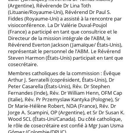
(Argentine), Révérende Dr Lina Toth
(Lituanie/Royaume-Uni), Révérend Dr Paul S.
Fiddes (Royaume-Uni) a assisté à la rencontre par
visioconférence. La Dr Valérie Duval-Poujol
(France) a participé en tant que consultrice et le
Directeur de la mission intégrale de l’ABM, le
Révérend Everton Jackson (Jamaïque/ États-Unis),
représentait le personnel de l’ABM. Le Révérend
Steven Harmon (États-Unis) participait en tant que
cosecrétaire.
Membres catholiques de la commission : Évêque
Arthur J. Serratelli (coprésident, États-Unis), Dr
Peter Casarella (États-Unis), Rév. Dr Stephen
Fernandes (Inde), Rév. Dr William Henn, OFM Cap
(Italie), Rév. Pr Przemyslaw Kantyka (Pologne), Sr
Dr Marie-Hélène Robert, NDA (France), Rév. Dr
Jorge A. Scampini, OP (Argentine), et Sr Dr Susan K.
Wood SCL (États-Uni/Canada). Du côté catholique,
le rôle de cosecrétaire est confié à Mgr Juan Usma
Gómez (Colombie/DPUC).