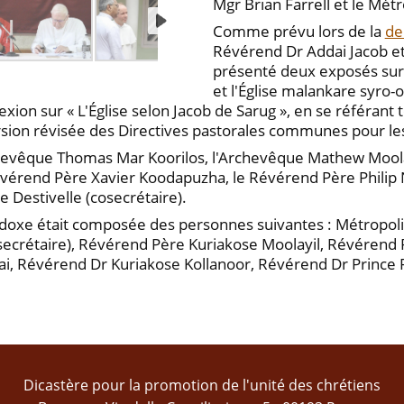
Mgr Brian Farrell et le Mét
Comme prévu lors de la
de
Révérend Dr Addai Jacob et
présenté deux exposés sur l
et l'Église malankare syro
xion sur « L'Église selon Jacob de Sarug », en se référant
sion révisée des Directives pastorales communes pour le
Archevêque Thomas Mar Koorilos, l'Archevêque Mathew Mool
vérend Père Xavier Koodapuzha, le Révérend Père Philip 
Destivelle (cosecrétaire).
hodoxe était composée des personnes suivantes : Métropo
ecrétaire), Révérend Père Kuriakose Moolayil, Révérend 
ai, Révérend Dr Kuriakose Kollanoor, Révérend Dr Prince P
Dicastère pour la promotion de l'unité des chrétiens