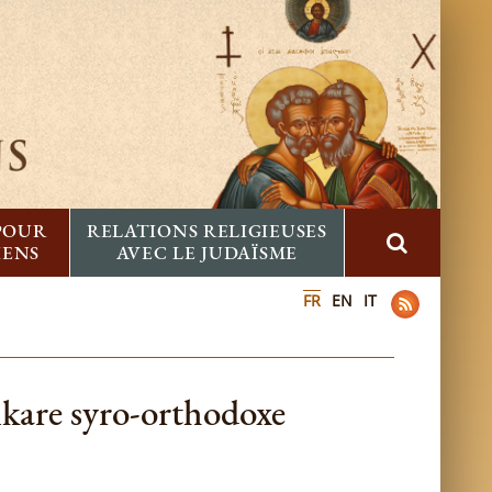
 POUR
RELATIONS RELIGIEUSES
IENS
AVEC LE JUDAÏSME
FR
EN
IT
ankare syro-orthodoxe