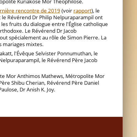
ropolite Kuriakose Mor Theophilose.
rnière rencontre de 2019
(voir
rapport
), le
 le Révérend Dr Philip Nelpuraparampil ont
es fruits du dialogue entre l'Église catholique
-orthodoxe. Le Révérend Dr Jacob
 tout spécialement au rôle de Simon Pierre. La
s mariages mixtes.
akatt, l'Évêque Selvister Ponnumuthan, le
Nelpuraparampil, le Révérend Père Jacob
lite Mor Anthimos Mathews, Métropolite Mor
Père Shibu Cherian, Révérend Père Daniel
aulose, Dr Anish K. Joy.