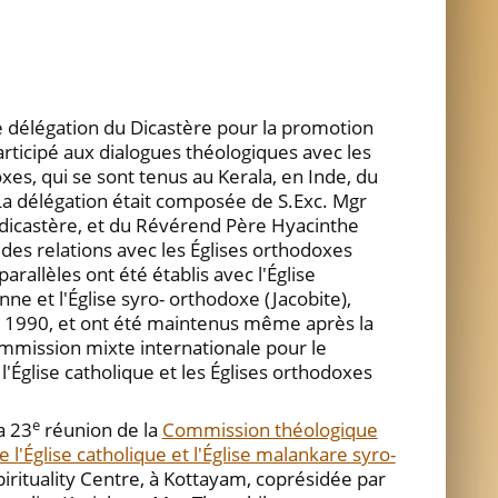
élégation du Dicastère pour la promotion
articipé aux dialogues théologiques avec les
es, qui se sont tenus au Kerala, en Inde, du
a délégation était composée de S.Exc. Mgr
u dicastère, et du Révérend Père Hyacinthe
 des relations avec les Églises orthodoxes
arallèles ont été établis avec l'Église
e et l'Église syro- orthodoxe (Jacobite),
 1990, et ont été maintenus même après la
mmission mixte internationale pour le
l'Église catholique et les Églises orthodoxes
e
a 23
réunion de la
Commission théologique
 l'Église catholique et l'Église malankare syro-
pirituality Centre, à Kottayam, coprésidée par