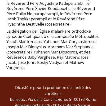
le Révérend Père Augustine Kadeparambil, le
Révérend Père Xavier Koodapuzha, le Révérend
Père Philip Nelpuraparampil, le Révérend Père
Jacob Thekkeparampil et le Révérend Père
Hyacinthe Destivelle (cosecrétaire).
La délégation de l'Église malankare orthodoxe
syriaque était quant à elle composée Métropolites
Yakub Mar Irenaios, Yuhanon Mar Chrysostomos,
Joseph Mar Dionysius, Abraham Mar Stephanos
(cosecrétaire), Yuhanon Mar Dioscoros, et des
Révérends Baby Varghese, Reji Mathew, Jossi
Jacob, Jose John, Koshy Vaidyan et Mathew
Varghese.
Dicastère pour la promotion de l'unité des
chrétiens
Bureaux : Via della Conciliazione, 5 - 00193 Rome
Adresse postale: VA - 00120 Cité du Vatican