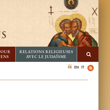
 POUR
RELATIONS RELIGIEUSES
IENS
AVEC LE JUDAÏSME
FR
EN
IT