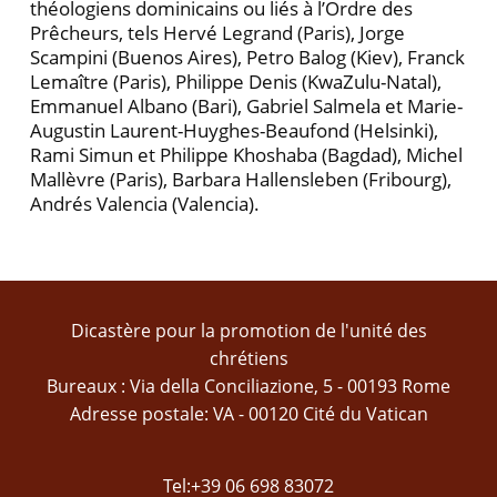
théologiens dominicains ou liés à l’Ordre des
Prêcheurs, tels Hervé Legrand (Paris), Jorge
Scampini (Buenos Aires), Petro Balog (Kiev), Franck
Lemaître (Paris), Philippe Denis (KwaZulu-Natal),
Emmanuel Albano (Bari), Gabriel Salmela et Marie-
Augustin Laurent-Huyghes-Beaufond (Helsinki),
Rami Simun et Philippe Khoshaba (Bagdad), Michel
Mallèvre (Paris), Barbara Hallensleben (Fribourg),
Andrés Valencia (Valencia).
Dicastère pour la promotion de l'unité des
chrétiens
Bureaux : Via della Conciliazione, 5 - 00193 Rome
Adresse postale: VA - 00120 Cité du Vatican
Tel:+39 06 698 83072