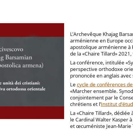
L’Archevêque Khajag Barsami
arménienne en Europe occid
apostolique arménienne à 
de la «Chaire Tillard» 2021
La conférence, intitulée «S
perspective orthodoxe orie
prononcée en anglais avec so
Le
cycle de conférences de 
«Marcher ensemble. Synodal
conjointement par le Consei
chrétiens et l’
Institut d’ét
La «Chaire Tillard», dédié
le Cardinal Walter Kasper à 
et œcuméniste Jean-Marie T