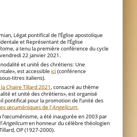
an, Légat pontifical de l’Église apostolique
entale et Représentant de l’Église
Rome, a tenu la première conférence du cycle
, vendredi 22 janvier 2021.
ynodalité et unité des chrétiens: Une
ntale», est accessible
ici
(conférence
us-titres italiens).
la Chaire Tillard 2021
, consacré au thème
ité et unité des chrétiens», est organisé
l pontifical pour la promotion de l’unité des
udes œcuméniques de l'
Angelicum
.
e à l’œcuménisme, a été inaugurée en 2003 par
l’
Angelicum
en honneur du célèbre théologien
illard, OP (1927-2000).