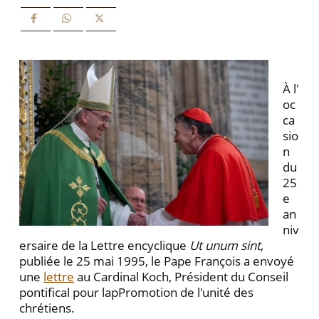
À l'
oc
ca
sio
n
du
25
e
an
niv
ersaire de la Lettre encyclique
Ut unum sint
,
publiée le 25 mai 1995, le Pape François a envoyé
une
lettre
au Cardinal Koch, Président du Conseil
pontifical pour lapPromotion de l'unité des
chrétiens.