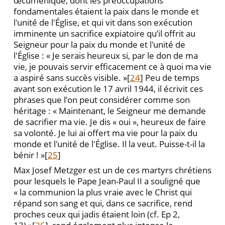
œcuménique, dont les préoccupations
fondamentales étaient la paix dans le monde et
l'unité de l'Église, et qui vit dans son exécution
imminente un sacrifice expiatoire qu’il offrit au
Seigneur pour la paix du monde et l'unité de
l'Église : « Je serais heureux si, par le don de ma
vie, je pouvais servir efficacement ce à quoi ma vie
a aspiré sans succès visible. »[
24
] Peu de temps
avant son exécution le 17 avril 1944, il écrivit ces
phrases que l’on peut considérer comme son
héritage : « Maintenant, le Seigneur me demande
de sacrifier ma vie. Je dis « oui », heureux de faire
sa volonté. Je lui ai offert ma vie pour la paix du
monde et l'unité de l'Église. Il la veut. Puisse-t-il la
bénir ! »[
25
]
Max Josef Metzger est un de ces martyrs chrétiens
pour lesquels le Pape Jean-Paul II a souligné que
« la communion la plus vraie avec le Christ qui
répand son sang et qui, dans ce sacrifice, rend
proches ceux qui jadis étaient loin (cf. Ep 2,