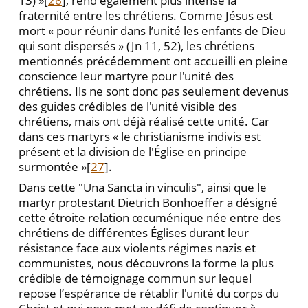
13) »[
26
], rend également plus intense la
fraternité entre les chrétiens. Comme Jésus est
mort « pour réunir dans l’unité les enfants de Dieu
qui sont dispersés » (Jn 11, 52), les chrétiens
mentionnés précédemment ont accueilli en pleine
conscience leur martyre pour l'unité des
chrétiens. Ils ne sont donc pas seulement devenus
des guides crédibles de l'unité visible des
chrétiens, mais ont déjà réalisé cette unité. Car
dans ces martyrs « le christianisme indivis est
présent et la division de l'Église en principe
surmontée »[
27
].
Dans cette "Una Sancta in vinculis", ainsi que le
martyr protestant Dietrich Bonhoeffer a désigné
cette étroite relation œcuménique née entre des
chrétiens de différentes Églises durant leur
résistance face aux violents régimes nazis et
communistes, nous découvrons la forme la plus
crédible de témoignage commun sur lequel
repose l’espérance de rétablir l'unité du corps du