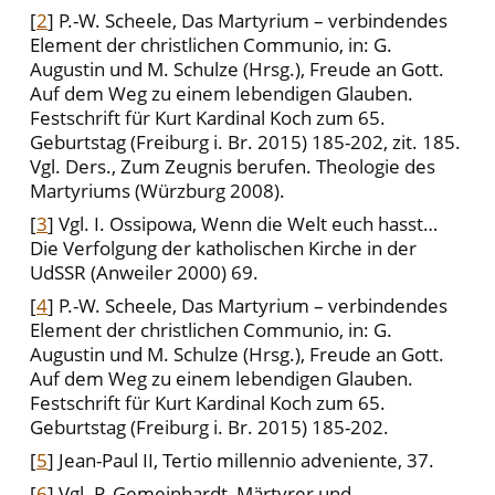
[
2
] P.-W. Scheele, Das Martyrium – verbindendes
Element der christlichen Communio, in: G.
Augustin und M. Schulze (Hrsg.), Freude an Gott.
Auf dem Weg zu einem lebendigen Glauben.
Festschrift für Kurt Kardinal Koch zum 65.
Geburtstag (Freiburg i. Br. 2015) 185-202, zit. 185.
Vgl. Ders., Zum Zeugnis berufen. Theologie des
Martyriums (Würzburg 2008).
[
3
] Vgl. I. Ossipowa, Wenn die Welt euch hasst…
Die Verfolgung der katholischen Kirche in der
UdSSR (Anweiler 2000) 69.
[
4
] P.-W. Scheele, Das Martyrium – verbindendes
Element der christlichen Communio, in: G.
Augustin und M. Schulze (Hrsg.), Freude an Gott.
Auf dem Weg zu einem lebendigen Glauben.
Festschrift für Kurt Kardinal Koch zum 65.
Geburtstag (Freiburg i. Br. 2015) 185-202.
[
5
] Jean-Paul II, Tertio millennio adveniente, 37.
[
6
] Vgl. P. Gemeinhardt, Märtyrer und