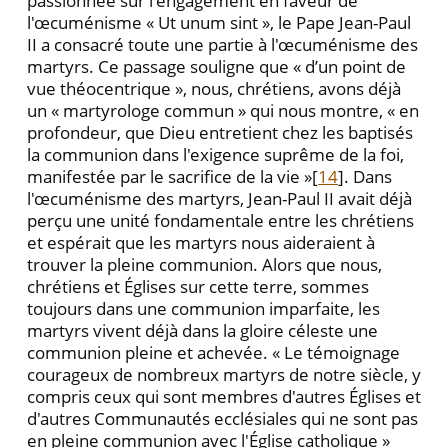
passionnée sur l'engagement en faveur de
l'œcuménisme « Ut unum sint », le Pape Jean-Paul
II a consacré toute une partie à l'œcuménisme des
martyrs. Ce passage souligne que « d’un point de
vue théocentrique », nous, chrétiens, avons déjà
un « martyrologe commun » qui nous montre, « en
profondeur, que Dieu entretient chez les baptisés
la communion dans l'exigence suprême de la foi,
manifestée par le sacrifice de la vie »[
14
]. Dans
l'œcuménisme des martyrs, Jean-Paul II avait déjà
perçu une unité fondamentale entre les chrétiens
et espérait que les martyrs nous aideraient à
trouver la pleine communion. Alors que nous,
chrétiens et Églises sur cette terre, sommes
toujours dans une communion imparfaite, les
martyrs vivent déjà dans la gloire céleste une
communion pleine et achevée. « Le témoignage
courageux de nombreux martyrs de notre siècle, y
compris ceux qui sont membres d'autres Églises et
d'autres Communautés ecclésiales qui ne sont pas
en pleine communion avec l'Église catholique »