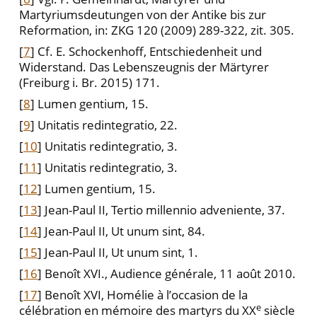
Martyriumsdeutungen von der Antike bis zur
Reformation, in: ZKG 120 (2009) 289-322, zit. 305.
[
7
] Cf. E. Schockenhoff, Entschiedenheit und
Widerstand. Das Lebenszeugnis der Märtyrer
(Freiburg i. Br. 2015) 171.
[
8
] Lumen gentium, 15.
[
9
] Unitatis redintegratio, 22.
[
10
] Unitatis redintegratio, 3.
[
11
] Unitatis redintegratio, 3.
[
12
] Lumen gentium, 15.
[
13
] Jean-Paul II, Tertio millennio adveniente, 37.
[
14
] Jean-Paul II, Ut unum sint, 84.
[
15
] Jean-Paul II, Ut unum sint, 1.
[
16
] Benoît XVI., Audience générale, 11 août 2010.
[
17
] Benoît XVI, Homélie à l’occasion de la
e
célébration en mémoire des martyrs du XX
siècle