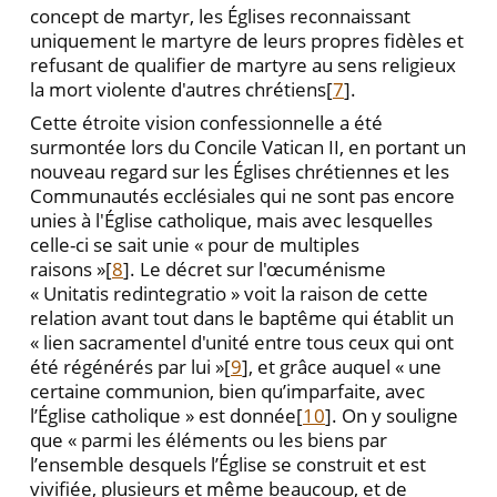
concept de martyr, les Églises reconnaissant
uniquement le martyre de leurs propres fidèles et
refusant de qualifier de martyre au sens religieux
la mort violente d'autres chrétiens[
7
].
Cette étroite vision confessionnelle a été
surmontée lors du Concile Vatican II, en portant un
nouveau regard sur les Églises chrétiennes et les
Communautés ecclésiales qui ne sont pas encore
unies à l'Église catholique, mais avec lesquelles
celle-ci se sait unie « pour de multiples
raisons »[
8
]. Le décret sur l'œcuménisme
« Unitatis redintegratio » voit la raison de cette
relation avant tout dans le baptême qui établit un
« lien sacramentel d'unité entre tous ceux qui ont
été régénérés par lui »[
9
], et grâce auquel « une
certaine communion, bien qu’imparfaite, avec
l’Église catholique » est donnée[
10
]. On y souligne
que « parmi les éléments ou les biens par
l’ensemble desquels l’Église se construit et est
vivifiée, plusieurs et même beaucoup, et de