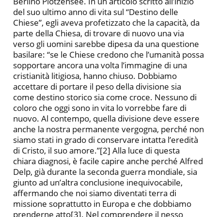
Berlino Plötzensee. In un articolo scritto all’inizio
del suo ultimo anno di vita sul “Destino delle
Chiese”, egli aveva profetizzato che la capacità, da
parte della Chiesa, di trovare di nuovo una via
verso gli uomini sarebbe dipesa da una questione
basilare: “se le Chiese credono che l’umanità possa
sopportare ancora una volta l’immagine di una
cristianità litigiosa, hanno chiuso. Dobbiamo
accettare di portare il peso della divisione sia
come destino storico sia come croce. Nessuno di
coloro che oggi sono in vita lo vorrebbe fare di
nuovo. Al contempo, quella divisione deve essere
anche la nostra permanente vergogna, perché non
siamo stati in grado di conservare intatta l’eredità
di Cristo, il suo amore.”[2] Alla luce di questa
chiara diagnosi, è facile capire anche perché Alfred
Delp, già durante la seconda guerra mondiale, sia
giunto ad un’altra conclusione inequivocabile,
affermando che noi siamo diventati terra di
missione soprattutto in Europa e che dobbiamo
prenderne atto[3]. Nel comprendere il nesso