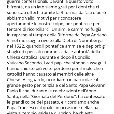
guerre confessionali. Davanti a questo volto
bifronte, da un lato siamo grati per i doni che ci
sono stati offerti tramite la Riforma, dall’altro però
abbiamo validi motivi per riconoscere
apertamente le nostre colpe, per pentirci e per
tentare di riconciliarci. Un simile cammino fu già
intrapreso al tempo della Riforma da Papa Adriano
VI nel messaggio rivolto alla Dieta di Norimberga
nel 1522, quando il pontefice ammise e deplorò gli
sbagli ed i peccati commessi dalle autorità della
Chiesa cattolica. Durante e dopo il Concilio
Vaticano Secondo, i vari papi che si sono susseguiti
hanno chiesto più volte perdono per il male che i
cattolici hanno causato ai membri delle altre
Chiese. Al riguardo, ricordiamo in particolare il
grande gesto penitenziale del Santo Papa Giovanni
Paolo II che, durante le celebrazioni dell’Anno
Santo, nella “Giornata del Perdono”, ha confessato
le grandi colpe del passato, e ricordiamo anche
Papa Francesco, il quale, in occasione della sua
visita al tempio valdese di Torino, ha chiesto