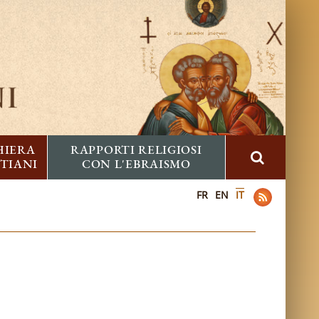
HIERA
RAPPORTI RELIGIOSI
STIANI
CON L'EBRAISMO
FR
EN
IT