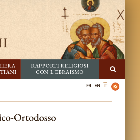
HIERA
RAPPORTI RELIGIOSI
STIANI
CON L'EBRAISMO
FR
EN
IT
lico-Ortodosso