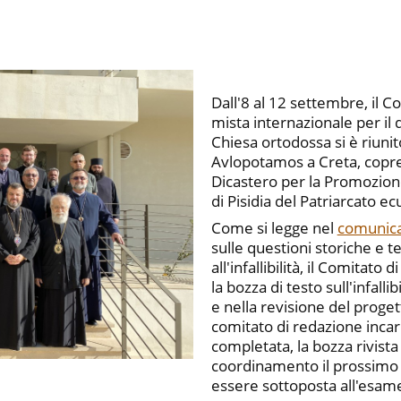
Dall'8 al 12 settembre, il
mista internazionale per il d
Chiesa ortodossa si è riuni
Avlopotamos a Creta, copre
Dicastero per la Promozione 
di Pisidia del Patriarcato e
Come si legge nel
comunica
sulle questioni storiche e t
all'infallibilità, il Comitat
la bozza di testo sull'infalli
e nella revisione del proget
comitato di redazione incari
completata, la bozza rivist
coordinamento il prossimo 
essere sottoposta all'esam