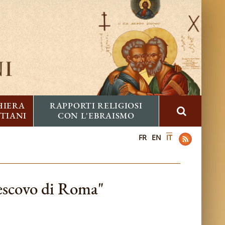
HIERA
RAPPORTI RELIGIOSI
STIANI
CON L'EBRAISMO
FR
EN
IT
Vescovo di Roma"