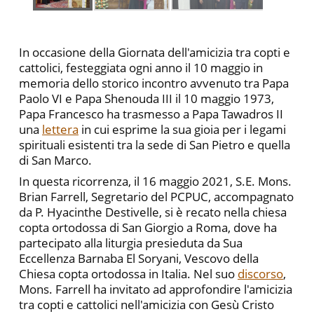
In occasione della Giornata dell'amicizia tra copti e
cattolici, festeggiata ogni anno il 10 maggio in
memoria dello storico incontro avvenuto tra Papa
Paolo VI e Papa Shenouda III il 10 maggio 1973,
Papa Francesco ha trasmesso a Papa Tawadros II
una
lettera
in cui esprime la sua gioia per i legami
spirituali esistenti tra la sede di San Pietro e quella
di San Marco.
In questa ricorrenza, il 16 maggio 2021, S.E. Mons.
Brian Farrell, Segretario del PCPUC, accompagnato
da P. Hyacinthe Destivelle, si è recato nella chiesa
copta ortodossa di San Giorgio a Roma, dove ha
partecipato alla liturgia presieduta da Sua
Eccellenza Barnaba El Soryani, Vescovo della
Chiesa copta ortodossa in Italia. Nel suo
discorso
,
Mons. Farrell ha invitato ad approfondire l'amicizia
tra copti e cattolici nell'amicizia con Gesù Cristo