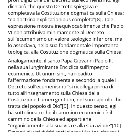
dichiarò che questo Decreto spiegava e
completava la Costituzione dogmatica sulla Chiesa:
“ea doctrina explicationibus completa”[8]. Tale
espressione mostra inequivocabilmente che Paolo
VI non attribuiva minimamente al Decreto
sull’ecumenismo un valore teologico inferiore, ma
lo associava, nella sua fondamentale importanza
teologica, alla Costituzione dogmatica sulla Chiesa.
Analogamente, il santo Papa Giovanni Paolo II,
nella sua lungimirante Enciclica sull’impegno
ecumenico, Ut unum sint, ha ribadito
l’affermazione fondamentale secondo la quale il
Decreto sull’ecumenismo “si ricollega prima di
tutto all’insegnamento sulla Chiesa della
Costituzione Lumen gentium, nel suo capitolo che
tratta del popolo di Dio”[9]. In questo senso, egli
ha sottolineato che il cammino ecumenico è il
cammino della Chiesa ed appartiene
“organicamente alla sua vita e alla sua azione”[10].
Davanti ai vari dubbi sorti sia tra i fautori che tra i