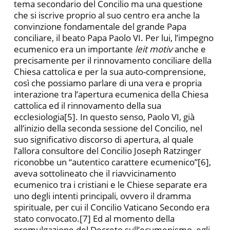
tema secondario del Concilio ma una questione
che si iscrive proprio al suo centro era anche la
convinzione fondamentale del grande Papa
conciliare, il beato Papa Paolo VI. Per lui, l’impegno
ecumenico era un importante
leit motiv
anche e
precisamente per il rinnovamento conciliare della
Chiesa cattolica e per la sua auto-comprensione,
così che possiamo parlare di una vera e propria
interazione tra l’apertura ecumenica della Chiesa
cattolica ed il rinnovamento della sua
ecclesiologia[5]. In questo senso, Paolo VI, già
all’inizio della seconda sessione del Concilio, nel
suo significativo discorso di apertura, al quale
l’allora consultore del Concilio Joseph Ratzinger
riconobbe un “autentico carattere ecumenico”[6],
aveva sottolineato che il riavvicinamento
ecumenico tra i cristiani e le Chiese separate era
uno degli intenti principali, ovvero il dramma
spirituale, per cui il Concilio Vaticano Secondo era
stato convocato.[7] Ed al momento della
promulgazione del Decreto sull’ecumenismo, egli