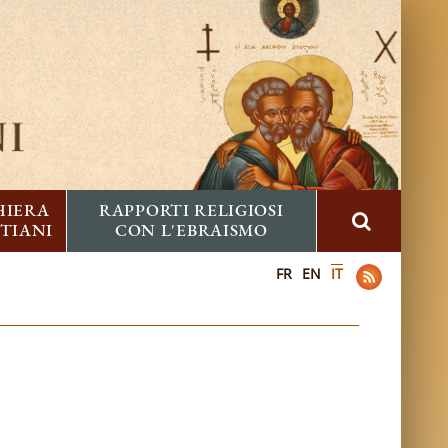
HIERA
RAPPORTI RELIGIOSI
STIANI
CON L'EBRAISMO
FR
EN
IT