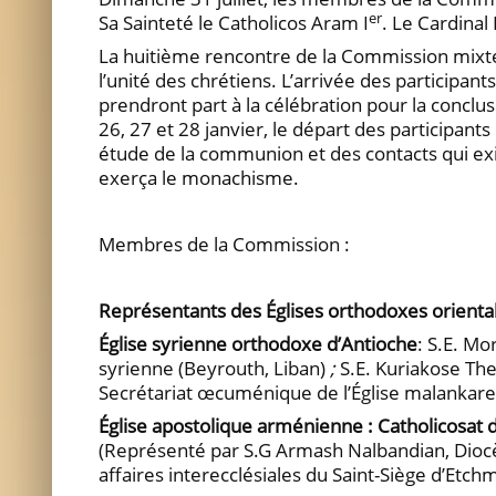
er
Sa Sainteté le Catholicos Aram I
. Le Cardinal
La huitième rencontre de la Commission mixte 
l’unité des chrétiens. L’arrivée des participa
prendront part à la célébration pour la conclu
26, 27 et 28 janvier, le départ des participants
étude de la communion et des contacts qui exist
exerça le monachisme.
Membres de la Commission :
Représentants des Églises orthodoxes orienta
Église syrienne orthodoxe d’Antioche
: S.E. Mo
syrienne (Beyrouth, Liban)
;
S.E. Kuriakose Th
Secrétariat œcuménique de l’Église malankare
Église apostolique arménienne : Catholicosat 
(Représenté par S.G Armash Nalbandian, Diocè
affaires interecclésiales du Saint-Siège d’Etch