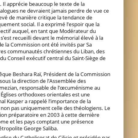
 Il apprécie beaucoup le texte de la
dialogues ne devraient jamais perdre de vue ce
levé de manière critique la tendance de
uement social. Il a exprimé l’espoir que la
bjectif auquel, en tant que Modérateur du
s’est recueilli devant le mémorial élevé à la
e la Commission ont été invités par Sa
utres communautés chrétiennes du Liban, des
 Conseil exécutif central du Saint-Siège de
Évêque Beshara Raï, Président de la Commission
 sous la direction de l’Assemblée des
Alemezian, responsable de l’œcuménisme au
es Églises orthodoxes orientales est une
nal Kasper a rappelé l’importance de la
 et non pas uniquement celle des théologiens. Le
nion préparatoire en 2003 à cette dernière
Rome et les pays comptant une présence
étropolite George Saliba.
lise du Catholicosat de Cilicie et présidée par