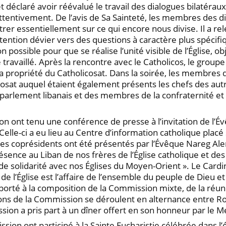
éclaré avoir réévalué le travail des dialogues bilatéraux.
attentivement. De l’avis de Sa Sainteté, les membres des 
er essentiellement sur ce qui encore nous divise. Il a re
ention dévier vers des questions à caractère plus spécifiq
possible pour que se réalise l’unité visible de l’Église, o
ravaillé. Après la rencontre avec le Catholicos, le groupe 
propriété du Catholicosat. Dans la soirée, les membres d
licosat auquel étaient également présents les chefs des a
ement libanais et des membres de la confraternité et du
ion ont tenu une conférence de presse à l’invitation de l’
elle-ci a eu lieu au Centre d’information catholique placé
 Les coprésidents ont été présentés par l’Évêque Nareg 
présence au Liban de nos frères de l’Église catholique et d
 de solidarité avec nos Églises du Moyen-Orient ». Le Cardi
té de l’Église est l’affaire de l’ensemble du peuple de Dieu
 porté à la composition de la Commission mixte, de la réu
nions de la Commission se déroulent en alternance entre 
sion a pris part à un dîner offert en son honneur par le M
on ont participé à la Sainte Eucharistie célébrée dans l’ég