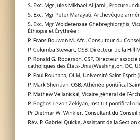
S. Exc. Mgr Jules Mikhael Al-Jamil, Procureur d
S. Exc. Mgr Peter Marayati, Archevêque arménie
S. Exc. Mgr Woldetensae Ghebreghiorghis, Vica
Éthiopie et Érythrée ;
P. Frans Bouwen M. Afr., Consulteur du Conseil
P. Columba Stewart, OSB, Directeur de la Hill 
P. Ronald G. Roberson, CSP, Directeur associé
catholiques des États-Unis (Washington, DC, US
P. Paul Rouhana, OLM, Université Saint-Esprit (K
P. Mark Sheridan, OSB, Athénée pontifical Sai
P. Mathew Vellanickal, Vicaire général de l’Ar
P. Boghos Levon Zekiyan, Institut pontifical or
Pr Dietmar W. Winkler, Consultant du Conseil po
Rév. P. Gabriel Quicke, Assistant de la Section