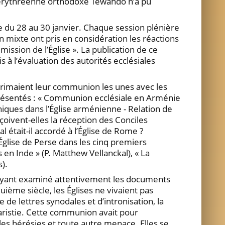
 érythréenne orthodoxe Tewahdo n’a pu
e du 28 au 30 janvier. Chaque session plénière
mixte ont pris en considération les réactions
mission de l’Église ». La publication de ce
à l’évaluation des autorités ecclésiales
exprimaient leur communion les unes avec les
 présentés : « Communion ecclésiale en Arménie
niques dans l’Église arménienne - Relation de
çoivent-elles la réception des Conciles
était-il accordé à l’Église de Rome ?
Église de Perse dans les cinq premiers
 en Inde » (P. Matthew Vellanckal), « La
).
s ayant examiné attentivement les documents
uième siècle, les Églises ne vivaient pas
de lettres synodales et d’intronisation, la
haristie. Cette communion avait pour
es hérésies et toute autre menace. Elles se