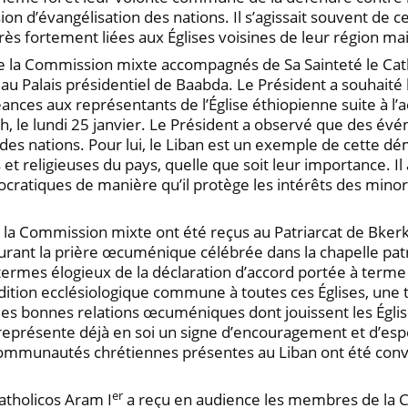
n d’évangélisation des nations. Il s’agissait souvent de
 très fortement liées aux Églises voisines de leur région ma
e la Commission mixte accompagnés de Sa Sainteté le Cat
au Palais présidentiel de Baabda. Le Président a souhaité 
ces aux représentants de l’Église éthiopienne suite à l’ac
uth, le lundi 25 janvier. Le Président a observé que des 
e des nations. Pour lui, le Liban est un exemple de cette dé
t religieuses du pays, quelle que soit leur importance. Il
cratiques de manière qu’il protège les intérêts des minor
la Commission mixte ont été reçus au Patriarcat de Bkerké
 Durant la prière œcuménique célébrée dans la chapelle pat
 termes élogieux de la déclaration d’accord portée à term
tradition ecclésiologique commune à toutes ces Églises, une
les bonnes relations œcuméniques dont jouissent les Église
représente déjà en soi un signe d’encouragement et d’esp
mmunautés chrétiennes présentes au Liban ont été convié
er
Catholicos Aram I
a reçu en audience les membres de la C