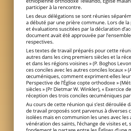
éthiopienne orthodoxe Tewahdo, Église malan
participer à la rencontre.
Les deux délégations se sont réunies séparéme
a débuté par une prière commune. Lors de la 
et évaluations suscitées par la déclaration d’ac
document avait été approuvée par l’ensemble d
respectives.
Les textes de travail préparés pour cette réun
autres dans les cinq premiers siècles et la r
et dans les régions voisines » (P. Boghos Levo
ces conciles avec les autres conciles locaux »
œcuméniques, comment expriment-elles leur com
Perspective de l’Église copte orthodoxe » (Mét
siècles » (Pr Dietmar W. Winkler), « Exercice d
réception des trois conciles œcuméniques par 
Au cours de cette réunion qui s’est déroulée 
de travail proposés sont parvenus à diverses co
isolées mais en communion les unes avec les au
vénération des saints, l’échange de visites et
fondement le partage entre les Églises d’une 