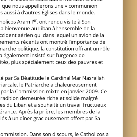
 ce que nous appellerons une « communion
is aussi à d’autres Églises dans le monde.
er
holicos Aram I
, ont rendu visite à Son
la bienvenue au Liban à l’ensemble de la
cident aérien qui dans lequel un avion de la
événements récents ont montré l’importance de
marche politique, la constitution offrant un rôle
 a également insisté sur l’urgence de
ités, plus spécialement ceux des pauvres et
 par Sa Béatitude le Cardinal Mar Nasrallah
riarcale, le Patriarche a chaleureusement
e par la Commission mixte en janvier 2009. Ce
 tradition demeurée riche et solide malgré
s du Liban et a souhaité un travail fructueux
érance. Après la prière, les membres de la
s à un dîner gracieusement offert par Sa
ommission. Dans son discours, le Catholicos a