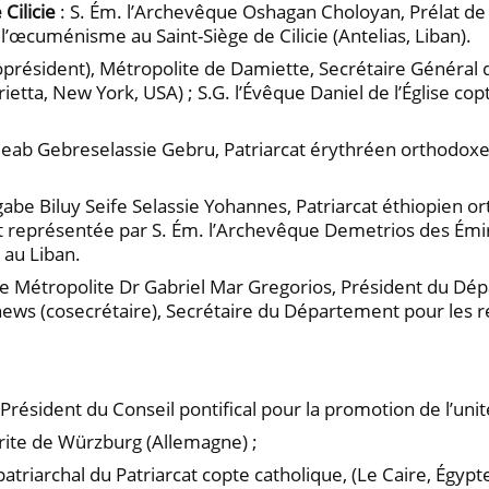
 Cilicie
: S. Ém. l’Archevêque Oshagan Choloyan, Prélat de 
’œcuménisme au Saint-Siège de Cilicie (Antelias, Liban).
oprésident), Métropolite de Damiette, Secrétaire Général 
etta, New York, USA) ; S.G. l’Évêque Daniel de l’Église co
aleab Gebreselassie Gebru, Patriarcat érythréen orthodox
gabe Biluy Seife Selassie Yohannes, Patriarcat éthiopien or
tait représentée par S. Ém. l’Archevêque Demetrios des Émir
 au Liban.
 le Métropolite Dr Gabriel Mar Gregorios, Président du D
thews (cosecrétaire), Secrétaire du Département pour les 
Président du Conseil pontifical pour la promotion de l’uni
ite de Würzburg (Allemagne) ;
atriarchal du Patriarcat copte catholique, (Le Caire, Égypte