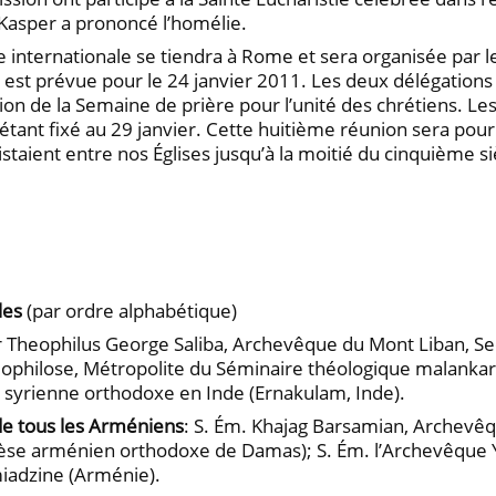
 Kasper a prononcé l’homélie.
internationale se tiendra à Rome et sera organisée par le
nts est prévue pour le 24 janvier 2011. Les deux délégation
sion de la Semaine de prière pour l’unité des chrétiens. Le
 étant fixé au 29 janvier. Cette huitième réunion sera pour 
aient entre nos Églises jusqu’à la moitié du cinquième sièc
les
(par ordre alphabétique)
r Theophilus George Saliba, Archevêque du Mont Liban, Sec
eophilose, Métropolite du Séminaire théologique malankar
 syrienne orthodoxe en Inde (Ernakulam, Inde).
de tous les Arméniens
: S. Ém. Khajag Barsamian, Archevê
se arménien orthodoxe de Damas); S. Ém. l’Archevêque Y
miadzine (Arménie).