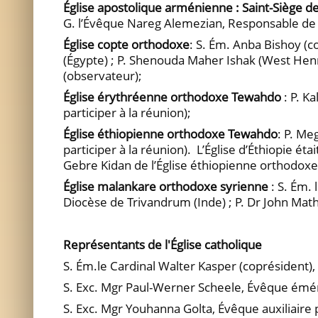
Église apostolique arménienne : Saint-Siège de
G. l’Évêque Nareg Alemezian, Responsable de l
Église copte orthodoxe
: S. Ém. Anba Bishoy (c
(Égypte) ; P. Shenouda Maher Ishak (West Henri
(observateur);
Église érythréenne orthodoxe Tewahdo
: P. K
participer à la réunion);
Église éthiopienne orthodoxe Tewahdo
: P. Me
participer à la réunion). L’Église d’Éthiopie é
Gebre Kidan de l’Église éthiopienne orthodoxe
Église malankare orthodoxe syrienne
: S. Ém.
Diocèse de Trivandrum (Inde) ; P. Dr John Ma
Représentants de l'Église catholique
S. Ém.le Cardinal Walter Kasper (coprésident), 
S. Exc. Mgr Paul-Werner Scheele, Évêque émér
S. Exc. Mgr Youhanna Golta, Évêque auxiliaire p