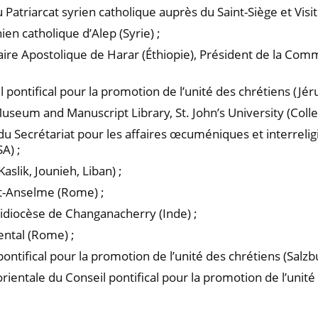
u Patriarcat syrien catholique auprès du Saint-Siège et Vis
n catholique d’Alep (Syrie) ;
ire Apostolique de Harar (Éthiopie), Président de la Com
 pontifical pour la promotion de l’unité des chrétiens (Jér
Museum and Manuscript Library, St. John’s University (Colle
 du Secrétariat pour les affaires œcuméniques et interrel
A) ;
aslik, Jounieh, Liban) ;
nt-Anselme (Rome) ;
chidiocèse de Changanacherry (Inde) ;
iental (Rome) ;
ntifical pour la promotion de l’unité des chrétiens (Salzbu
 orientale du Conseil pontifical pour la promotion de l’unit