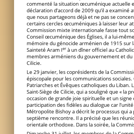
commenté la situation œcuménique actuelle et d
déclaration d’accord de 2009 qu’il a examiné 
que nous partageons déjà et ne pas se concentr
certains cercles œcuméniques à laisser leur att
Commission mixte internationale fasse tout son 
Conseil œcuménique des Églises, il a lui-même t
mémoire du génocide arménien de 1915 sur la 
er
Sainteté Aram I
à un dîner officiel au Catho
membres arméniens du gouvernement et du parl
Cilicie.
Le 29 janvier, les coprésidents de la Commiss
épiscopale pour les communications sociales. C
Patriarches et Évêques catholiques du Liban.
Saint-Siège de Cilicie, qui a souligné que « la 
occasion de grande joie spirituelle et un signe
participation des fidèles au dialogue car l’uni
Métropolite Bishoy a décrit le processus qui a
septième rencontre. Il a précisé que les réu
orientale orthodoxe. Dans la soirée, la Commis
Dimanche 31 juillet, les membres de la Commissi