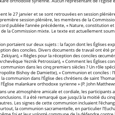
kare orthodoxe syrienne. Aucun représentant de l’Église
nt le 27 janvier et se sont retrouvées en session plénièr
première session plénière, les membres de la Commission 
cord publiée l’année précédente, « Nature, constitution et 
e la Commission mixte. Le texte est actuellement soumis 
ion portaient sur deux sujets : la façon dont les Églises 
éception des conciles. Divers documents de travail ont été
n Zekiyan), « Règles pour la réception des conciles œcumé
 (Archevêque Yeznik Petrossian), « Comment les Églises con
munion dans les cinq premiers siècles ? Un rôle spécial 
ropolite Bishoy de Damiette), « Communion et conciles : l’
e la communion dans l’Église des chrétiens de saint Thomas
l’Église malankare orthodoxe syrienne » (P. John Matthews
dans une atmosphère amicale et cordiale, les participant
nclusions. Il a été remarqué que jusqu’à la moitié du cinq
tres. Les signes de cette communion incluaient l’échange 
, surtout, la communion sacramentelle, en particulier l’Euc
même foi et leur volonté commune de la défendre contre l