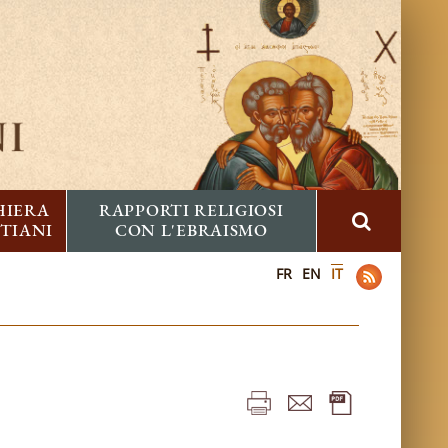
HIERA
RAPPORTI RELIGIOSI
STIANI
CON L'EBRAISMO
FR
EN
IT