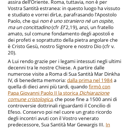
assira dell’Oriente. Roma, tuttavia, non è per
Vostra Santità estranea: in questo luogo ha vissuto
e studiato e vorrei dirLe, parafrasando l’Apostolo
Paolo, che qui
non è uno straniero né un ospite,
ma un concittadino
(cfr
Ef
2,19), anzi, un fratello
amato, sul comune fondamento degli apostoli e
dei profeti e soprattutto della pietra angolare che
è Cristo Gesù, nostro Signore e nostro Dio (cfr v.
20).
A Lui rendo grazie per i legami intessuti negli ultimi
decenni tra le nostre Chiese. A partire dalle
numerose visite a Roma di Sua Santità Mar Dinkha
IV, di benedetta memoria:
dalla prima nel 1984
a
quella di dieci anni più tardi, quando
firmò con
Papa Giovanni Paolo II la storica
Dichiarazione
comune cristologica
, che pose fine a 1500 anni di
controversie dottrinali riguardanti il Concilio di
Efeso. Conservo poi nel cuore un grato ricordo
degli incontri avuti con il Vostro venerato
predecessore, Sua Santità Mar Gewargis III.
In