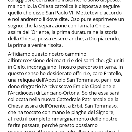
ma non io, la Chiesa cattolica è disposta a seguire
quello che disse San Paolo VI. Mettetevi d’accordo
e noi andremo lì dove dite. Oso pure esprimere un
sogno: che la separazione con l’amata Chiesa
assira dell’Oriente, la prima duratura nella storia
della Chiesa, possa essere anche, a Dio piacendo,
la prima a venire risolta.
Affidiamo questo nostro cammino
all’intercessione dei martiri e dei santi che, già uniti
in Cielo, incoraggiano il nostro percorso in terra. In
questo senso ho desiderato offrirLe, caro Fratello,
una reliquia dell’Apostolo San Tommaso, per il cui
dono ringrazio l’Arcivescovo Emidio Cipollone e
l’Arcidiocesi di Lanciano-Ortona. So che essa sarà
collocata nella nuova Cattedrale Patriarcale della
Chiesa assira dell’Oriente, a Erbil. San Tommaso,
che ha toccato con mano le piaghe del Signore,
affretti il completo rimarginamento delle nostre
ferite passate, perché presto possiamo
riconoscere attorno a un solo altare eucaristico il