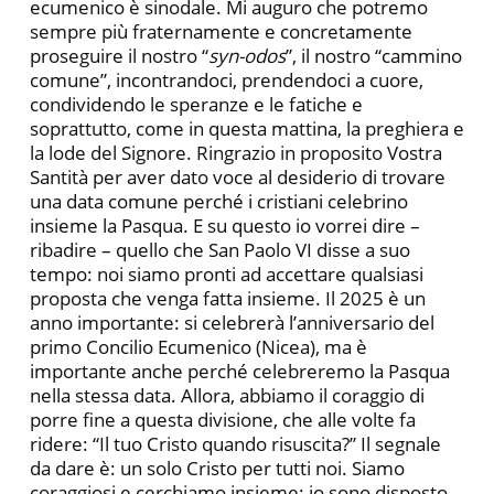
ecumenico è sinodale. Mi auguro che potremo
sempre più fraternamente e concretamente
proseguire il nostro “
syn-odos
”, il nostro “cammino
comune”, incontrandoci, prendendoci a cuore,
condividendo le speranze e le fatiche e
soprattutto, come in questa mattina, la preghiera e
la lode del Signore. Ringrazio in proposito Vostra
Santità per aver dato voce al desiderio di trovare
una data comune perché i cristiani celebrino
insieme la Pasqua. E su questo io vorrei dire –
ribadire – quello che San Paolo VI disse a suo
tempo: noi siamo pronti ad accettare qualsiasi
proposta che venga fatta insieme. Il 2025 è un
anno importante: si celebrerà l’anniversario del
primo Concilio Ecumenico (Nicea), ma è
importante anche perché celebreremo la Pasqua
nella stessa data. Allora, abbiamo il coraggio di
porre fine a questa divisione, che alle volte fa
ridere: “Il tuo Cristo quando risuscita?” Il segnale
da dare è: un solo Cristo per tutti noi. Siamo
coraggiosi e cerchiamo insieme: io sono disposto,