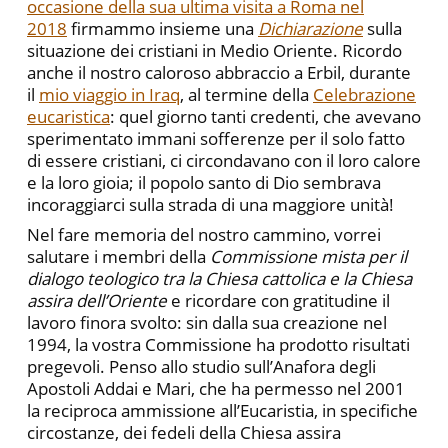
occasione della sua ultima visita a Roma nel
2018
firmammo insieme una
Dichiarazione
sulla
situazione dei cristiani in Medio Oriente. Ricordo
anche il nostro caloroso abbraccio a Erbil, durante
il
mio viaggio in Iraq
, al termine della
Celebrazione
eucaristica
: quel giorno tanti credenti, che avevano
sperimentato immani sofferenze per il solo fatto
di essere cristiani, ci circondavano con il loro calore
e la loro gioia; il popolo santo di Dio sembrava
incoraggiarci sulla strada di una maggiore unità!
Nel fare memoria del nostro cammino, vorrei
salutare i membri della
Commissione mista per il
dialogo teologico tra la Chiesa cattolica e la Chiesa
assira dell’Oriente
e ricordare con gratitudine il
lavoro finora svolto: sin dalla sua creazione nel
1994, la vostra Commissione ha prodotto risultati
pregevoli. Penso allo studio sull’Anafora degli
Apostoli Addai e Mari, che ha permesso nel 2001
la reciproca ammissione all’Eucaristia, in specifiche
circostanze, dei fedeli della Chiesa assira