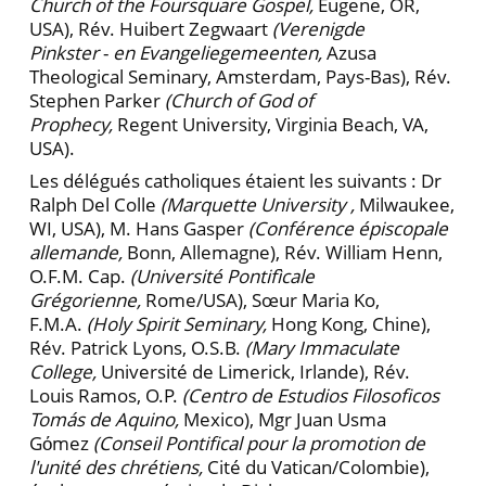
Church of the Foursquare Gospel,
Eugene, OR,
USA), Rév. Huibert Zegwaart
(Verenigde
Pinkster
-
en Evangeliegemeenten,
Azusa
Theological Seminary, Amsterdam, Pays-Bas), Rév.
Stephen Parker
(Church of God of
Prophecy,
Regent University, Virginia Beach, VA,
USA).
Les délégués catholiques étaient les suivants : Dr
Ralph Del Colle
(Marquette University ,
Milwaukee,
WI, USA), M. Hans Gasper
(Conférence épiscopale
allemande,
Bonn, Allemagne), Rév. William Henn,
O.F.M. Cap.
(Université Pontifìcale
Grégorienne,
Rome/USA), Sœur Maria Ko,
F.M.A.
(Holy Spirit Seminary,
Hong Kong, Chine),
Rév. Patrick Lyons, O.S.B.
(Mary Immaculate
College,
Université de Limerick, Irlande), Rév.
Louis Ramos, O.P.
(Centro de Estudios Filosoficos
Tomás de Aquino,
Mexico), Mgr Juan Usma
Gόmez
(Conseil Pontifical pour la promotion de
l'unité des chrétiens,
Cité du Vatican/Colombie),