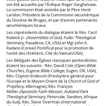
ont été accueillis par l'Évêque Roger Vangheluwe.
La commission était assistée par le Père Henk
Laridon, Président de la Commission œcuménique
du Diocèse de Bruges, et par d'autres partenaires
œcuméniques locaux.
Les coprésidents du dialogue étaient le Rév. Cecil
Robeck Jr.
(Assemblies of God, Fuller Theological
Seminary,
Pasadena, CA, USA) et Mgr John A.
Radano (Conseil Pontifical pour la promotion de
l'unité des chrétiens, Cité du Vatican/USA).
Les délégués des Églises classiques pentecȏtistes
étaient les suivants : Rév. David Cole
(Open Bible
Churches, Eugene Bible College,
Eugen, OR, USA),
Rév. Clayton Endecott (Presbytère général pour
l'Europe et le Moyen-Orient de la
Church of God of
Prophecy,
Allemagne), Rév. François
Möller
(Apostolic Faith Mission, Aukland Park
Theological Seminary,
Petervale, Sandton, Afrique
du Sud), Rév. Steve Overman
(International