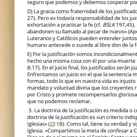
seguro que podemos y debemos cooperar por e
D) La gracia como fraternidad de los justificad
27). Pero es todavía responsabilidad de los jus
exhortación a practicar la fe (cf.
BSLK
197,45). 
abandonen su llamado al pecar de nuevo» (Apo
Luteranos y Católicos pueden entender juntos l
humano antecede o sucede al libre don de la fe 
E) Por la justificación somos incondicionalmen
hecho una misma cosa con él por una muerte s
8:17). En el juicio final, los justificados serán
Enfrentamos un juicio en el que la sentencia 
formas, todo lo que en nuestra vida es injust
mandato y voluntad divina que los creyentes re
por Cristo y promete recompensarlos gloriosam
que no podemos reclamar.
3. La doctrina de la justificación es medida o c
doctrina de la justificación es «un criterio in
Iglesias» (
DJ
18). Como tal, tiene su verdad y si
Iglesia. «Compartimos la meta de confesar a 