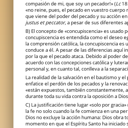
compasión de mi, que soy un pecador!» (
Lc
18:
«no reine, pues, el pecado en vuestro cuerpo
que viene del poder del pecado y su acción en
justus et peccator,
a pesar de sus diferentes 
B) El concepto de «concupiscencia» es usado po
concupiscencia es entendida como el deseo ego
la comprensión católica, la concupiscencia e
conduce a él. A pesar de las diferencias aquí 
por la que el pecado ataca. Debido al poder d
acuerdo con las concepciones católica y lutera
personal y, en cuanto tal, conlleva a la separa
La realidad de la salvación en el bautismo y e
enfatice el perdón de los pecados y la renovaci
«están expuestos, también constantemente, al
durante toda su vida contra la oposición a Dios (
C) La justificación tiene lugar «solo por gracia» 
la fe no solo cuando la fe comienza en una pe
Dios no excluye la acción humana: Dios obra to
momento en que el Espíritu Santo ha iniciado 