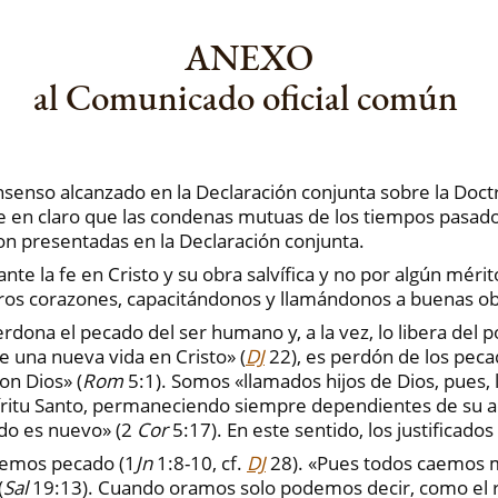
ANEXO
al Comunicado oficial común
senso alcanzado en la Declaración conjunta sobre la Doctrin
ne en claro que las condenas mutuas de los tiempos pasados 
son presentadas en la Declaración conjunta.
te la fe en Cristo y su obra salvífica y no por algún mér
tros corazones, capacitándonos y llamándonos a buenas ob
dona el pecado del ser humano y, a la vez, lo libera del po
de una nueva vida en Cristo» (
DJ
22), es perdón de los peca
on Dios» (
Rom
5:1). Somos «llamados hijos de Dios, pues, 
íritu Santo, permaneciendo siempre dependientes de su acc
todo es nuevo» (2
Cor
5:17). En este sentido, los justificad
nemos pecado (1
Jn
1:8-10, cf.
DJ
28). «Pues todos caemos 
(
Sal
19:13). Cuando oramos solo podemos decir, como el r