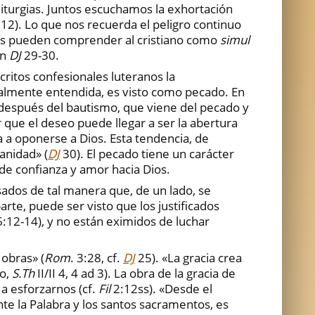
iturgias. Juntos escuchamos la exhortación
12). Lo que nos recuerda el peligro continuo
ntos pueden comprender al cristiano como
simul
en
DJ
29-30.
critos confesionales luteranos la
ualmente entendida, es visto como pecado. En
 después del bautismo, que viene del pecado y
 que el deseo puede llegar a ser la abertura
 a oponerse a Dios. Esta tendencia, de
anidad» (
DJ
30). El pecado tiene un carácter
a de confianza y amor hacia Dios.
sados de tal manera que, de un lado, se
rte, puede ser visto que los justificados
:12-14), y no están eximidos de luchar
 obras» (
Rom
. 3:28, cf.
DJ
25). «La gracia crea
no,
S.Th
II/II 4, 4 ad 3). La obra de la gracia de
 a esforzarnos (cf.
Fil
2:12ss). «Desde el
te la Palabra y los santos sacramentos, es