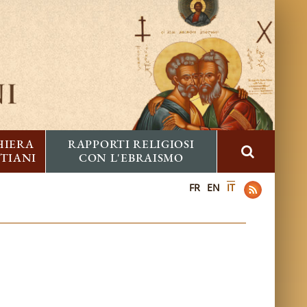
HIERA
RAPPORTI RELIGIOSI
STIANI
CON L'EBRAISMO
FR
EN
IT