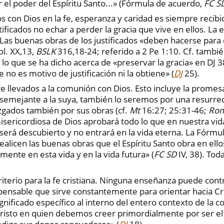
l poder del Espíritu Santo...» (Fórmula de acuerdo,
FC S
os con Dios en la fe, esperanza y caridad es siempre recibid
tificados no echar a perder la gracia que vive en ellos. L
Las buenas obras de los justificados «deben hacerse para 
l. XX,13,
BSLK
316,18-24; referido a 2 Pe 1:10. Cf. tambi
o que se ha dicho acerca de «preservar la gracia» en DJ 3
no es motivo de justificación ni la obtiene» (
DJ
25).
te llevados a la comunión con Dios. Esto incluye la promes
emejante a la suya, también lo seremos por una resurre
 juzgados también por sus obras (cf.
Mt
16:27; 25:31-46;
Ro
misericordiosa de Dios aprobará todo lo que en nuestra vi
o será descubierto y no entrará en la vida eterna. La Fórm
alicen las buenas obras que el Espíritu Santo obra en ellos
ente en esta vida y en la vida futura» (
FC SD
IV, 38). To
riterio para la fe cristiana. Ninguna enseñanza puede contra
dispensable que sirve constantemente para orientar hacia Cri
gnificado específico al interno del entero contexto de la co
Cristo en quien debemos creer primordialmente por ser el