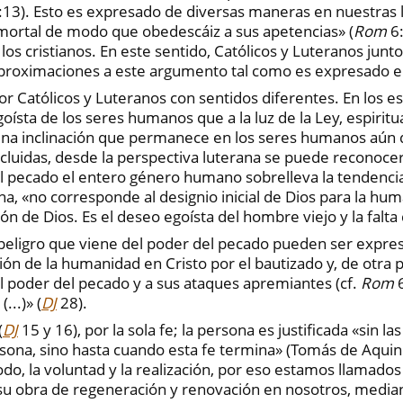
13). Esto es expresado de diversas maneras en nuestras l
 mortal de modo que obedescáiz a sus apetencias» (
Rom
6:
 los cristianos. En este sentido, Católicos y Luteranos ju
aproximaciones a este argumento tal como es expresado 
r Católicos y Luteranos con sentidos diferentes. En los es
ísta de los seres humanos que a la luz de la Ley, espirit
s una inclinación que permanece en los seres humanos aún
incluidas, desde la perspectiva luterana se puede reconocer
el pecado el entero género humano sobrelleva la tendencia
na, «no corresponde al designio inicial de Dios para la hum
ción de Dios. Es el deseo egoísta del hombre viejo y la falt
l peligro que viene del poder del pecado pueden ser expre
ón de la humanidad en Cristo por el bautizado y, de otra pa
 poder del pecado y a sus ataques apremiantes (cf.
Rom
6
...)» (
DJ
28).
(
DJ
15 y 16), por la sola fe; la persona es justificada «sin las
rsona, sino hasta cuando esta fe termina» (Tomás de Aqui
do, la voluntad y la realización, por eso estamos llamados
su obra de regeneración y renovación en nosotros, median