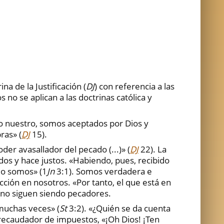
a de la Justificación (
DJ
) con referencia a las
no se aplican a las doctrinas católica y
ito nuestro, somos aceptados por Dios y
ras» (
DJ
15).
der avasallador del pecado (...)» (
DJ
22). La
dos y hace justos. «Habiendo, pues, recibido
lo somos» (1
Jn
3:1). Somos verdadera e
ión en nosotros. «Por tanto, el que está en
os no siguen siendo pecadores.
muchas veces» (
St
3:2). «¿Quién se da cuenta
ecaudador de impuestos, «¡Oh Dios! ¡Ten