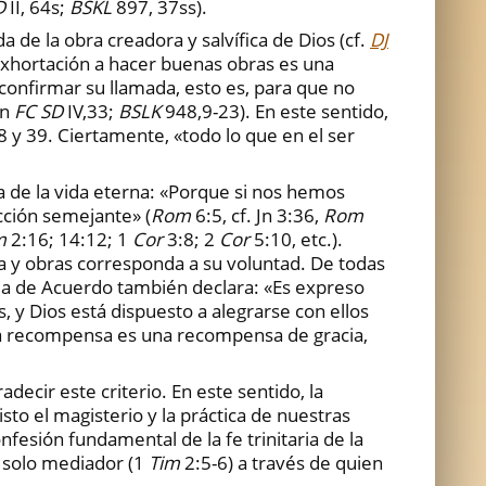
D
II, 64s;
BSKL
897, 37ss).
a de la obra creadora y salvífica de Dios (cf.
DJ
a exhortación a hacer buenas obras es una
confirmar su llamada, esto es, para que no
én
FC SD
IV,33;
BSLK
948,9-23). En este sentido,
8 y 39. Ciertamente, «todo lo que en el ser
a de la vida eterna: «Porque si nos hemos
cción semejante» (
Rom
6:5, cf. Jn 3:36,
Rom
m
2:16; 14:12; 1
Cor
3:8; 2
Cor
5:10, etc.).
da y obras corresponda a su voluntad. De todas
ula de Acuerdo también declara: «Es expreso
, y Dios está dispuesto a alegrarse con ellos
da recompensa es una recompensa de gracia,
decir este criterio. En este sentido, la
sto el magisterio y la práctica de nuestras
nfesión fundamental de la fe trinitaria de la
 solo mediador (1
Tim
2:5-6) a través de quien