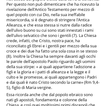
Per questo non può dimenticare che ha ricevuto la
rivelazione dell'Antico Testamento per mezzo di
quel popolo con cui Dio, nella sua ineffabile
misericordia, si è degnato di stringere l'Antica
Alleanza, e che essa stessa si nutre dalla radice
dell'ulivo buono su cui sono stati innestati i rami
dell'ulivo selvatico che sono i gentili (7). La Chiesa
crede, infatti, che Cristo, nostra pace, ha
riconciliato gli Ebrei e i gentili per mezzo della sua
croce e dei due ha fatto una sola cosa in se stesso
(8). Inoltre la Chiesa ha sempre davanti agli occhi
le parole dell'apostolo Paolo riguardo agli uomini
della sua stirpe: « ai quali appartiene l'adozione a
figli e la gloria e i patti di alleanza e la legge e il
culto e le promesse, ai quali appartengono i Padri
e dai quali è nato Cristo secondo la carne» (Rm 9,4-
5), figlio di Maria vergine.
Essa ricorda anche che dal popolo ebraico sono
nati gli apostoli, fondamenta e colonne della
Chiesa, e così quei moltissimi primi discepoli che